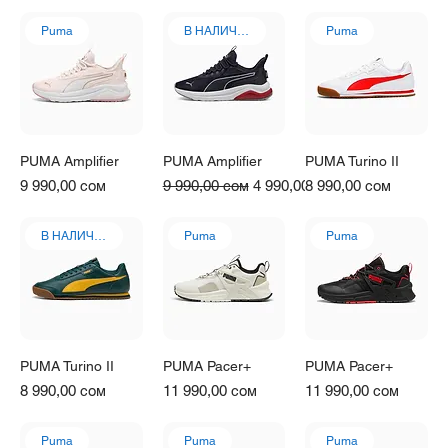
Puma
В НАЛИЧИИ
Puma
PUMA Amplifier
PUMA Amplifier
PUMA Turino II
Цена
Обычная цена
Цена со скидкой
Цена
9 990,00 сом
9 990,00 сом
4 990,00 сом
8 990,00 сом
В НАЛИЧИИ
Puma
Puma
PUMA Turino II
PUMA Pacer+
PUMA Pacer+
Цена
Цена
Цена
8 990,00 сом
11 990,00 сом
11 990,00 сом
Puma
Puma
Puma