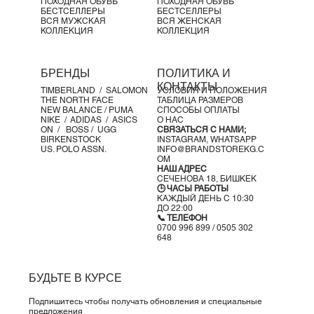
ПОХОДНАЯ ОБУВЬ
ПОХОДНАЯ ОБУВЬ
БЕСТСЕЛЛЕРЫ
БЕСТСЕЛЛЕРЫ
ВСЯ МУЖСКАЯ
ВСЯ ЖЕНСКАЯ
КОЛЛЕКЦИЯ
КОЛЛЕКЦИЯ
БРЕНДЫ
ПОЛИТИКА И
КОНТАКТЫ
TIMBERLAND /
SALOMON
УСЛОВИЯ И ПОЛОЖЕНИЯ
THE NORTH FACE
ТАБЛИЦА РАЗМЕРОВ
NEW BALANCE /
PUMA
СПОСОБЫ ОПЛАТЫ
NIKE /
ADIDAS /
ASICS
О НАС
ON
/
BOSS
/ UGG
СВЯЗАТЬСЯ С НАМИ;
BIRKENSTOCK
INSTAGRAM,
WHATSAPP
US. POLO ASSN.
INFO@BRANDSTOREKG.C
OM
НАШ АДРЕС
СЕЧЕНОВА 18, БИШКЕК
🕒 ЧАСЫ РАБОТЫ
КАЖДЫЙ ДЕНЬ С 10:30
ДО 22:00
📞 ТЕЛЕФОН
0700 996 899 / 0505 302
648
БУДЬТЕ В КУРСЕ
Подпишитесь чтобы получать обновления и специальные
предложения