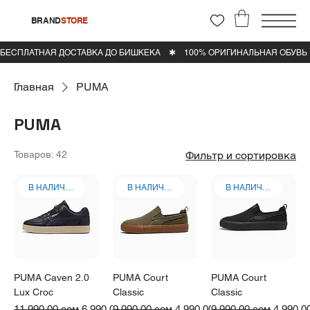
BRAND
STORE
Главная
PUMA
PUMA
Товаров: 42
Фильтр и сортировка
В НАЛИЧИИ
В НАЛИЧИИ
В НАЛИЧИИ
PUMA Caven 2.0
PUMA Court
PUMA Court
Lux Croc
Classic
Classic
Обычная цена
Цена со скидкой
Обычная цена
Цена со скидкой
Обычная цена
Цена со
11 990,00 сом
6 990,00 сом
9 990,00 сом
4 990,00 сом
9 990,00 сом
4 990,0