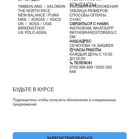
КОНТАКТЫ
TIMBERLAND /
SALOMON
УСЛОВИЯ И ПОЛОЖЕНИЯ
THE NORTH FACE
ТАБЛИЦА РАЗМЕРОВ
NEW BALANCE /
PUMA
СПОСОБЫ ОПЛАТЫ
NIKE /
ADIDAS /
ASICS
О НАС
ON
/
BOSS
/ UGG
СВЯЗАТЬСЯ С НАМИ;
BIRKENSTOCK
INSTAGRAM,
WHATSAPP
US. POLO ASSN.
INFO@BRANDSTOREKG.C
OM
НАШ АДРЕС
СЕЧЕНОВА 18, БИШКЕК
🕒 ЧАСЫ РАБОТЫ
КАЖДЫЙ ДЕНЬ С 10:30
ДО 22:00
📞 ТЕЛЕФОН
0700 996 899 / 0505 302
648
БУДЬТЕ В КУРСЕ
Подпишитесь чтобы получать обновления и специальные
предложения
Да, подпишите меня на вашу рассылку.
*
ЗАРЕГИСТРИРОВАТЬСЯ