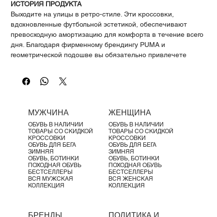
Γ
ИСТОРИЯ ПРОДУКТА
Выходите на улицы в ретро-стиле. Эти кроссовки,
вдохновленные футбольной эстетикой, обеспечивают
превосходную амортизацию для комфорта в течение всего
дня. Благодаря фирменному брендингу PUMA и
геометрической подошве вы обязательно привлечете
внимание. Наденьте Turino II, зашнуруйтесь и будьте готовы
забивать голы.
ОСОБЕННОСТИ И ПРЕИМУЩЕСТВА
Верх обуви изготовлен как минимум на 20% из
переработанных материалов
МУЖЧИНА
ЖЕНЩИНА
SOFTFOAM+: стелька для максимального комфорта с
ОБУВЬ В НАЛИЧИИ
ОБУВЬ В НАЛИЧИИ
мягкой амортизацией и утолщенной пяткой
ТОВАРЫ СО СКИДКОЙ
ТОВАРЫ СО СКИДКОЙ
ДЕТАЛИ
КРОССОВКИ
КРОССОВКИ
ОБУВЬ ДЛЯ БЕГА
ОБУВЬ ДЛЯ БЕГА
Стандартная посадка
ЗИМНЯЯ
ЗИМНЯЯ
Синтетический верх
ОБУВЬ, БОТИНКИ
ОБУВЬ, БОТИНКИ
ПОХОДНАЯ ОБУВЬ
ПОХОДНАЯ ОБУВЬ
Текстильная подкладка из сетки
БЕСТСЕЛЛЕРЫ
БЕСТСЕЛЛЕРЫ
Шнуровка
ВСЯ МУЖСКАЯ
ВСЯ ЖЕНСКАЯ
КОЛЛЕКЦИЯ
КОЛЛЕКЦИЯ
Синтетическая промежуточная подошва
Резиновая подошва
Тканая нашивка с логотипом PUMA на язычке
БРЕНДЫ
ПОЛИТИКА И