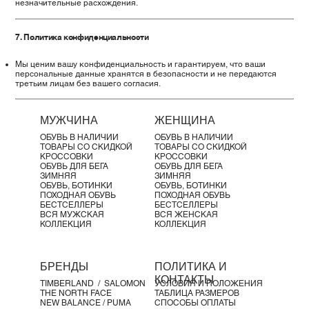
незначительные расхождения.
7. Политика конфиденциальности
Мы ценим вашу конфиденциальность и гарантируем, что ваши
персональные данные хранятся в безопасности и не передаются
третьим лицам без вашего согласия.
МУЖЧИНА
ЖЕНЩИНА
ОБУВЬ В НАЛИЧИИ
ОБУВЬ В НАЛИЧИИ
ТОВАРЫ СО СКИДКОЙ
ТОВАРЫ СО СКИДКОЙ
КРОССОВКИ
КРОССОВКИ
ОБУВЬ ДЛЯ БЕГА
ОБУВЬ ДЛЯ БЕГА
ЗИМНЯЯ
ЗИМНЯЯ
ОБУВЬ, БОТИНКИ
ОБУВЬ, БОТИНКИ
ПОХОДНАЯ ОБУВЬ
ПОХОДНАЯ ОБУВЬ
БЕСТСЕЛЛЕРЫ
БЕСТСЕЛЛЕРЫ
ВСЯ МУЖСКАЯ
ВСЯ ЖЕНСКАЯ
КОЛЛЕКЦИЯ
КОЛЛЕКЦИЯ
БРЕНДЫ
ПОЛИТИКА И
КОНТАКТЫ
TIMBERLAND /
SALOMON
УСЛОВИЯ И ПОЛОЖЕНИЯ
THE NORTH FACE
ТАБЛИЦА РАЗМЕРОВ
NEW BALANCE /
PUMA
СПОСОБЫ ОПЛАТЫ