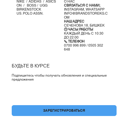
NIKE /
ADIDAS /
ASICS
О НАС
ON
/
BOSS
/ UGG
СВЯЗАТЬСЯ С НАМИ;
BIRKENSTOCK
INSTAGRAM,
WHATSAPP
US. POLO ASSN.
INFO@BRANDSTOREKG.C
OM
НАШ АДРЕС
СЕЧЕНОВА 18, БИШКЕК
🕒 ЧАСЫ РАБОТЫ
КАЖДЫЙ ДЕНЬ С 10:30
ДО 22:00
📞 ТЕЛЕФОН
0700 996 899 / 0505 302
648
БУДЬТЕ В КУРСЕ
Подпишитесь чтобы получать обновления и специальные
предложения
Да, подпишите меня на вашу рассылку.
*
ЗАРЕГИСТРИРОВАТЬСЯ