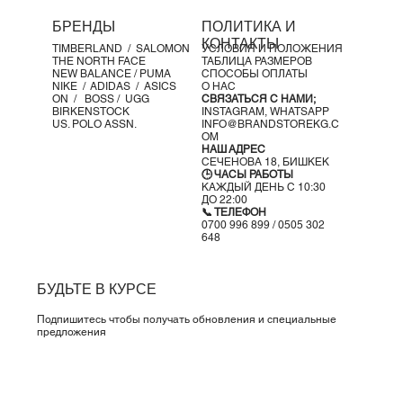
БРЕНДЫ
ПОЛИТИКА И
КОНТАКТЫ
TIMBERLAND /
SALOMON
УСЛОВИЯ И ПОЛОЖЕНИЯ
THE NORTH FACE
ТАБЛИЦА РАЗМЕРОВ
NEW BALANCE /
PUMA
СПОСОБЫ ОПЛАТЫ
NIKE /
ADIDAS /
ASICS
О НАС
ON
/
BOSS
/ UGG
СВЯЗАТЬСЯ С НАМИ;
BIRKENSTOCK
INSTAGRAM,
WHATSAPP
US. POLO ASSN.
INFO@BRANDSTOREKG.C
OM
НАШ АДРЕС
СЕЧЕНОВА 18, БИШКЕК
🕒 ЧАСЫ РАБОТЫ
КАЖДЫЙ ДЕНЬ С 10:30
ДО 22:00
📞 ТЕЛЕФОН
0700 996 899 / 0505 302
648
БУДЬТЕ В КУРСЕ
Подпишитесь чтобы получать обновления и специальные
предложения