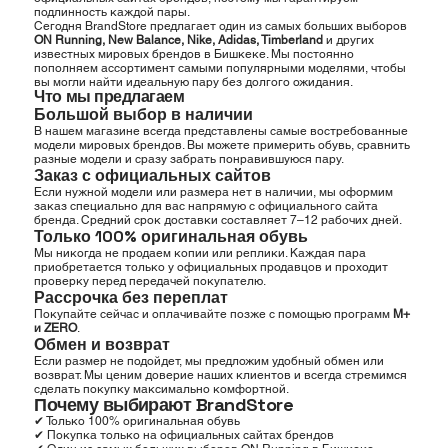
подлинность каждой пары.
Сегодня BrandStore предлагает один из самых больших выборов
ON Running, New Balance, Nike, Adidas, Timberland
и других
известных мировых брендов в Бишкеке. Мы постоянно
пополняем ассортимент самыми популярными моделями, чтобы
вы могли найти идеальную пару без долгого ожидания.
Что мы предлагаем
Большой выбор в наличии
В нашем магазине всегда представлены самые востребованные
модели мировых брендов. Вы можете примерить обувь, сравнить
разные модели и сразу забрать понравившуюся пару.
Заказ с официальных сайтов
Если нужной модели или размера нет в наличии, мы оформим
заказ специально для вас напрямую с официального сайта
бренда. Средний срок доставки составляет 7–12 рабочих дней.
Только 100% оригинальная обувь
Мы никогда не продаем копии или реплики. Каждая пара
приобретается только у официальных продавцов и проходит
проверку перед передачей покупателю.
Рассрочка без переплат
Покупайте сейчас и оплачивайте позже с помощью программ
M+
и ZERO
.
Обмен и возврат
Если размер не подойдет, мы предложим удобный обмен или
возврат. Мы ценим доверие наших клиентов и всегда стремимся
сделать покупку максимально комфортной.
Почему выбирают BrandStore
✔ Только 100% оригинальная обувь
✔ Покупка только на официальных сайтах брендов