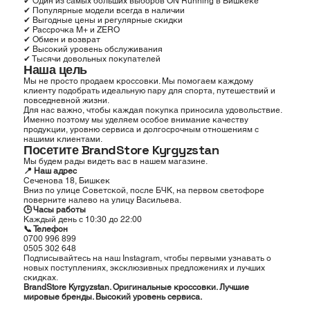
✔ Один из самых больших выборов ON Running в Бишкеке
✔ Популярные модели всегда в наличии
✔ Выгодные цены и регулярные скидки
✔ Рассрочка M+ и ZERO
✔ Обмен и возврат
✔ Высокий уровень обслуживания
✔ Тысячи довольных покупателей
Наша цель
Мы не просто продаем кроссовки. Мы помогаем каждому
клиенту подобрать идеальную пару для спорта, путешествий и
повседневной жизни.
Для нас важно, чтобы каждая покупка приносила удовольствие.
Именно поэтому мы уделяем особое внимание качеству
продукции, уровню сервиса и долгосрочным отношениям с
нашими клиентами.
Посетите BrandStore Kyrgyzstan
Мы будем рады видеть вас в нашем магазине.
📍 Наш адрес
Сеченова 18, Бишкек
Вниз по улице Советской, после БЧК, на первом светофоре
поверните налево на улицу Васильева.
🕒 Часы работы
Каждый день с 10:30 до 22:00
📞 Телефон
0700 996 899
0505 302 648
Подписывайтесь на наш Instagram, чтобы первыми узнавать о
новых поступлениях, эксклюзивных предложениях и лучших
скидках.
BrandStore Kyrgyzstan. Оригинальные кроссовки. Лучшие
мировые бренды. Высокий уровень сервиса.