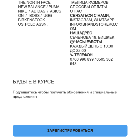
THE NORTH FACE
ТАБЛИЦА РАЗМЕРОВ
Застёжка: шнуровка
NEW BALANCE /
PUMA
СПОСОБЫ ОПЛАТЫ
NIKE /
ADIDAS /
ASICS
О НАС
СОСТАВ МАТЕРИАЛОВ
ON
/
BOSS
/ UGG
СВЯЗАТЬСЯ С НАМИ;
Межподошва: 100% синтетика
BIRKENSTOCK
INSTAGRAM,
WHATSAPP
US. POLO ASSN.
INFO@BRANDSTOREKG.C
Стелька: 100% текстиль
OM
Подошва: 90.73% синтетика, 9.27% резина
НАШ АДРЕС
СЕЧЕНОВА 18, БИШКЕК
Верх: 61.18% текстиль, 38.82% синтетика
🕒 ЧАСЫ РАБОТЫ
Подкладка: 100% текстиль
КАЖДЫЙ ДЕНЬ С 10:30
ДО 22:00
📞 ТЕЛЕФОН
0700 996 899 / 0505 302
648
БУДЬТЕ В КУРСЕ
Подпишитесь чтобы получать обновления и специальные
предложения
Да, подпишите меня на вашу рассылку.
*
ЗАРЕГИСТРИРОВАТЬСЯ