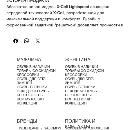
Γ
ИСТОРИЯ ПРОДУКТА
Абсолютно новая модель
X-Cell Lightspeed
оснащена
передовой технологией
X-Cell
, разработанной для
максимальной поддержки и комфорта. Дизайн с
формованной защитной "решёткой" добавляет прочности и
визуальной выразительности. Верх с классической
шнуровкой обеспечивает надёжную посадку. С этой
моделью ваша беговая цель становится ещё ближе.
ОСОБЕННОСТИ И ПРЕИМУЩЕСТВА
SOFTFOAM+
: комфортная стелька с мягкой
МУЖЧИНА
ЖЕНЩИНА
амортизацией и утолщением в области пятки для
ОБУВЬ В НАЛИЧИИ
ОБУВЬ В НАЛИЧИИ
комфорта при каждом шаге
ТОВАРЫ СО СКИДКОЙ
ТОВАРЫ СО СКИДКОЙ
X-Cell Midsole
: продвинутая межподошва для
КРОССОВКИ
КРОССОВКИ
ОБУВЬ ДЛЯ БЕГА
ОБУВЬ ДЛЯ БЕГА
амортизации и энергичного отталкивания
ЗИМНЯЯ
ЗИМНЯЯ
ПОДРОБНОСТИ
ОБУВЬ, БОТИНКИ
ОБУВЬ, БОТИНКИ
ПОХОДНАЯ ОБУВЬ
ПОХОДНАЯ ОБУВЬ
Подошва: 100% резина
БЕСТСЕЛЛЕРЫ
БЕСТСЕЛЛЕРЫ
Верх: сочетание текстурированных и премиальных
ВСЯ МУЖСКАЯ
ВСЯ ЖЕНСКАЯ
КОЛЛЕКЦИЯ
КОЛЛЕКЦИЯ
синтетических материалов
Усиленный каркасный дизайн для лучшей фиксации
стопы
БРЕНДЫ
ПОЛИТИКА И
Декоративный принт на поверхности
КОНТАКТЫ
TIMBERLAND /
SALOMON
УСЛОВИЯ И ПОЛОЖЕНИЯ
Закруглённый носок