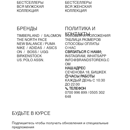
БЕСТСЕЛЛЕРЫ
БЕСТСЕЛЛЕРЫ
ВСЯ МУЖСКАЯ
ВСЯ ЖЕНСКАЯ
КОЛЛЕКЦИЯ
КОЛЛЕКЦИЯ
БРЕНДЫ
ПОЛИТИКА И
КОНТАКТЫ
TIMBERLAND /
SALOMON
УСЛОВИЯ И ПОЛОЖЕНИЯ
THE NORTH FACE
ТАБЛИЦА РАЗМЕРОВ
NEW BALANCE /
PUMA
СПОСОБЫ ОПЛАТЫ
NIKE /
ADIDAS /
ASICS
О НАС
ON
/
BOSS
/ UGG
СВЯЗАТЬСЯ С НАМИ;
BIRKENSTOCK
INSTAGRAM,
WHATSAPP
US. POLO ASSN.
INFO@BRANDSTOREKG.C
OM
НАШ АДРЕС
СЕЧЕНОВА 18, БИШКЕК
🕒 ЧАСЫ РАБОТЫ
КАЖДЫЙ ДЕНЬ С 10:30
ДО 22:00
📞 ТЕЛЕФОН
0700 996 899 / 0505 302
648
БУДЬТЕ В КУРСЕ
Подпишитесь чтобы получать обновления и специальные
предложения