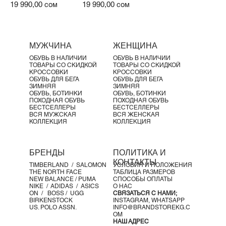
Цена
Цена
19 990,00 сом
19 990,00 сом
МУЖЧИНА
ЖЕНЩИНА
ОБУВЬ В НАЛИЧИИ
ОБУВЬ В НАЛИЧИИ
ТОВАРЫ СО СКИДКОЙ
ТОВАРЫ СО СКИДКОЙ
КРОССОВКИ
КРОССОВКИ
ОБУВЬ ДЛЯ БЕГА
ОБУВЬ ДЛЯ БЕГА
ЗИМНЯЯ
ЗИМНЯЯ
ОБУВЬ, БОТИНКИ
ОБУВЬ, БОТИНКИ
ПОХОДНАЯ ОБУВЬ
ПОХОДНАЯ ОБУВЬ
БЕСТСЕЛЛЕРЫ
БЕСТСЕЛЛЕРЫ
ВСЯ МУЖСКАЯ
ВСЯ ЖЕНСКАЯ
КОЛЛЕКЦИЯ
КОЛЛЕКЦИЯ
БРЕНДЫ
ПОЛИТИКА И
КОНТАКТЫ
TIMBERLAND /
SALOMON
УСЛОВИЯ И ПОЛОЖЕНИЯ
THE NORTH FACE
ТАБЛИЦА РАЗМЕРОВ
NEW BALANCE /
PUMA
СПОСОБЫ ОПЛАТЫ
NIKE /
ADIDAS /
ASICS
О НАС
ON
/
BOSS
/ UGG
СВЯЗАТЬСЯ С НАМИ;
BIRKENSTOCK
INSTAGRAM,
WHATSAPP
US. POLO ASSN.
INFO@BRANDSTOREKG.C
OM
НАШ АДРЕС