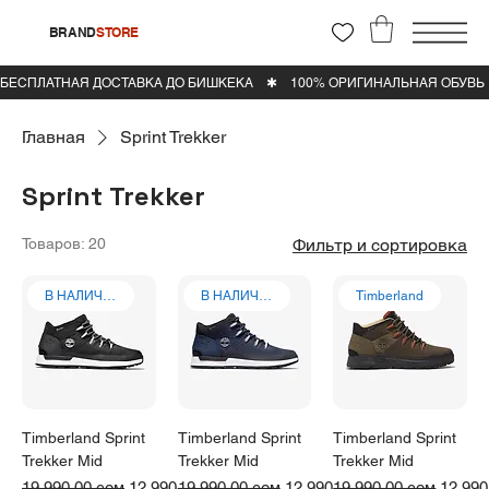
BRAND
STORE
Главная
Sprint Trekker
Sprint Trekker
Товаров: 20
Фильтр и сортировка
В НАЛИЧИИ
В НАЛИЧИИ
Timberland
Timberland Sprint
Timberland Sprint
Timberland Sprint
Trekker Mid
Trekker Mid
Trekker Mid
Обычная цена
Цена со скидкой
Обычная цена
Цена со скидкой
Обычная цена
Цена 
19 990,00 сом
12 990,00 сом
19 990,00 сом
12 990,00 сом
19 990,00 сом
12 990