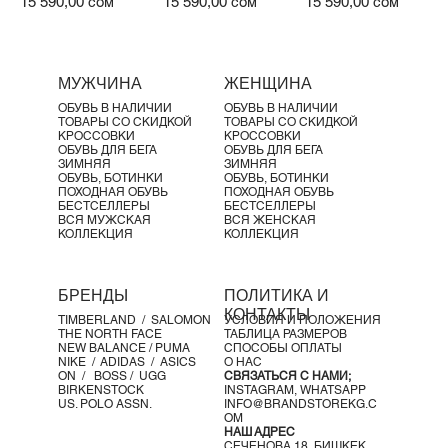
Цена
Цена
Цена
15 590,00 сом
15 590,00 сом
15 590,00 сом
МУЖЧИНА
ЖЕНЩИНА
ОБУВЬ В НАЛИЧИИ
ОБУВЬ В НАЛИЧИИ
ТОВАРЫ СО СКИДКОЙ
ТОВАРЫ СО СКИДКОЙ
КРОССОВКИ
КРОССОВКИ
ОБУВЬ ДЛЯ БЕГА
ОБУВЬ ДЛЯ БЕГА
ЗИМНЯЯ
ЗИМНЯЯ
ОБУВЬ, БОТИНКИ
ОБУВЬ, БОТИНКИ
ПОХОДНАЯ ОБУВЬ
ПОХОДНАЯ ОБУВЬ
БЕСТСЕЛЛЕРЫ
БЕСТСЕЛЛЕРЫ
ВСЯ МУЖСКАЯ
ВСЯ ЖЕНСКАЯ
КОЛЛЕКЦИЯ
КОЛЛЕКЦИЯ
БРЕНДЫ
ПОЛИТИКА И
КОНТАКТЫ
TIMBERLAND /
SALOMON
УСЛОВИЯ И ПОЛОЖЕНИЯ
THE NORTH FACE
ТАБЛИЦА РАЗМЕРОВ
NEW BALANCE /
PUMA
СПОСОБЫ ОПЛАТЫ
NIKE /
ADIDAS /
ASICS
О НАС
ON
/
BOSS
/ UGG
СВЯЗАТЬСЯ С НАМИ;
BIRKENSTOCK
INSTAGRAM,
WHATSAPP
US. POLO ASSN.
INFO@BRANDSTOREKG.C
OM
НАШ АДРЕС
СЕЧЕНОВА 18, БИШКЕК