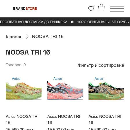
BRAND
STORE
Главная
NOOSA TRI 16
NOOSA TRI 16
Товаров: 9
Фильтр и сортировка
Asics
Asics
Asics
Asics NOOSA TRI
Asics NOOSA TRI
Asics NOOSA TRI
16
16
16
Цена
Цена
Цена
15 590,00 сом
15 590,00 сом
15 590,00 сом