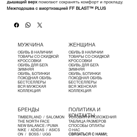
Γ
дышащий верх
помогают сохранять комфорт и прохладу.
Межподошва с амортизацией FF BLAST™ PLUS
обеспечивает
мягкое поглощение ударов
и легкость на
протяжении всей пробежки.
Спецификации:
Перепад подошвы:
5 мм
Вес:
215 г (7,6 унции)
МУЖЧИНА
ЖЕНЩИНА
Поддержка:
нейтральная
ОБУВЬ В НАЛИЧИИ
ОБУВЬ В НАЛИЧИИ
Амортизация:
стандартная
ТОВАРЫ СО СКИДКОЙ
ТОВАРЫ СО СКИДКОЙ
Пронация:
КРОССОВКИ
КРОССОВКИ
ОБУВЬ ДЛЯ БЕГА
ОБУВЬ ДЛЯ БЕГА
Нейтральная пронация
ЗИМНЯЯ
ЗИМНЯЯ
Тип стопы:
нормальный свод
ОБУВЬ, БОТИНКИ
ОБУВЬ, БОТИНКИ
ПОХОДНАЯ ОБУВЬ
ПОХОДНАЯ ОБУВЬ
Отталкивание:
равномерное распределение нагрузки на
БЕСТСЕЛЛЕРЫ
БЕСТСЕЛЛЕРЫ
переднюю часть стопы
ВСЯ МУЖСКАЯ
ВСЯ ЖЕНСКАЯ
КОЛЛЕКЦИЯ
КОЛЛЕКЦИЯ
Вероятные травмы:
небольшая вероятность благодаря
эффективному поглощению ударов
Контакт с поверхностью:
стопа приземляется на
БРЕНДЫ
ПОЛИТИКА И
внешнюю сторону пятки, затем перекатывается внутрь
КОНТАКТЫ
TIMBERLAND /
SALOMON
УСЛОВИЯ И ПОЛОЖЕНИЯ
(пронация), поглощая удар и поддерживая вес тела
THE NORTH FACE
ТАБЛИЦА РАЗМЕРОВ
Гипопронация (недостаточная пронация)
NEW BALANCE /
PUMA
СПОСОБЫ ОПЛАТЫ
NIKE /
ADIDAS /
ASICS
О НАС
Тип стопы:
высокий свод
ON
/
BOSS
/ UGG
СВЯЗАТЬСЯ С НАМИ;
Отталкивание:
основная нагрузка на внешнюю часть