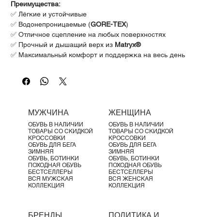
Γ
Преимущества:
✅ Лёгкие и устойчивые
✅ Водонепроницаемые (
GORE-TEX
)
✅ Отличное сцепление на любых поверхностях
✅ Прочный и дышащий верх из
Matryx®
✅ Максимальный комфорт и поддержка на весь день
Описание
Salomon X Ultra 5 Mid Gore-Tex
– надёжные треккинговые
ботинки, которые придают уверенности на любых
маршрутах. Лёгкие, но при этом стабильные, они одинаково
хорошо справляются с подъёмами и спусками. Созданы
МУЖЧИНА
ЖЕНЩИНА
для безопасности и подвижности на тропах: прочный верх
ОБУВЬ В НАЛИЧИИ
ОБУВЬ В НАЛИЧИИ
Matryx®
, долговечная подошва
Contagrip®
для сцепления и
ТОВАРЫ СО СКИДКОЙ
ТОВАРЫ СО СКИДКОЙ
комфортный воротник для долгих переходов.
КРОССОВКИ
КРОССОВКИ
ОБУВЬ ДЛЯ БЕГА
ОБУВЬ ДЛЯ БЕГА
Лучше всего подходят для:
ЗИМНЯЯ
ЗИМНЯЯ
Однодневных маршрутов
ОБУВЬ, БОТИНКИ
ОБУВЬ, БОТИНКИ
ПОХОДНАЯ ОБУВЬ
ПОХОДНАЯ ОБУВЬ
Хайкинга
БЕСТСЕЛЛЕРЫ
БЕСТСЕЛЛЕРЫ
Простых троп
ВСЯ МУЖСКАЯ
ВСЯ ЖЕНСКАЯ
КОЛЛЕКЦИЯ
КОЛЛЕКЦИЯ
Смешанных поверхностей
Грязи, каменистой и влажной местности
Характеристики:
БРЕНДЫ
ПОЛИТИКА И