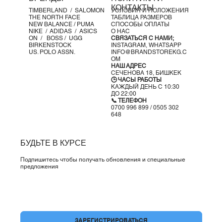
Высота:
средняя (128 мм)
КОНТАКТЫ
TIMBERLAND /
SALOMON
УСЛОВИЯ И ПОЛОЖЕНИЯ
Защита стопы:
высокая
THE NORTH FACE
ТАБЛИЦА РАЗМЕРОВ
Поддержка стопы:
стабильная
NEW BALANCE /
PUMA
СПОСОБЫ ОПЛАТЫ
NIKE /
ADIDAS /
ASICS
О НАС
Водонепроницаемость:
мембрана
GORE-TEX
(PFC free)
ON
/
BOSS
/ UGG
СВЯЗАТЬСЯ С НАМИ;
Вес:
440 г
BIRKENSTOCK
INSTAGRAM,
WHATSAPP
US. POLO ASSN.
INFO@BRANDSTOREKG.C
Особенности и материалы:
OM
Подошва:
All Terrain Contagrip®
– универсальная
НАШ АДРЕС
СЕЧЕНОВА 18, БИШКЕК
резиновая смесь для надёжного сцепления на мокрых,
🕒 ЧАСЫ РАБОТЫ
сухих, твёрдых и рыхлых поверхностях.
КАЖДЫЙ ДЕНЬ С 10:30
ДО 22:00
Промежуточная подошва:
EnergyCell EVA
–
📞 ТЕЛЕФОН
высокоэффективная амортизация.
0700 996 899 / 0505 302
648
Шасси:
advancedCHASSIS™
– встроенный элемент для
боковой поддержки и защиты при сохранении гибкости.
Верх:
Matryx®
– износостойкий текстиль с
БУДЬТЕ В КУРСЕ
армированием кевларом, лёгкий и дышащий.
Подкладка:
мягкий и дышащий текстиль.
Подпишитесь чтобы получать обновления и специальные
предложения
Конструкция верха:
SensiFit™
– плотная анатомичная посадка
Active Support
– боковые элементы, удерживающие
стопу и адаптирующиеся под её движение
Да, подпишите меня на вашу рассылку.
*
Стелька:
формованная
OrthoLite®
– повышенный
комфорт, вентиляция и долговечность.
ЗАРЕГИСТРИРОВАТЬСЯ