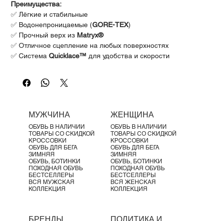
Γ
Преимущества:
✅ Лёгкие и стабильные
✅ Водонепроницаемые (
GORE-TEX
)
✅ Прочный верх из
Matryx®
✅ Отличное сцепление на любых поверхностях
✅ Система
Quicklace™
для удобства и скорости
Описание
Salomon X Ultra 5 Gore-Tex
– надёжные треккинговые
кроссовки, придающие уверенность на маршрутах. Лёгкие
и стабильные, они одинаково хорошо справляются с
подъёмами и спусками. Созданы для безопасности и
МУЖЧИНА
ЖЕНЩИНА
манёвренности на тропах: прочный верх
Matryx®
,
ОБУВЬ В НАЛИЧИИ
ОБУВЬ В НАЛИЧИИ
долговечная подошва
Contagrip®
для сцепления и
ТОВАРЫ СО СКИДКОЙ
ТОВАРЫ СО СКИДКОЙ
комфорта, а также анатомичная зона воротника для
КРОССОВКИ
КРОССОВКИ
ОБУВЬ ДЛЯ БЕГА
ОБУВЬ ДЛЯ БЕГА
длительной носки.
ЗИМНЯЯ
ЗИМНЯЯ
Лучше всего подходят для:
ОБУВЬ, БОТИНКИ
ОБУВЬ, БОТИНКИ
ПОХОДНАЯ ОБУВЬ
ПОХОДНАЯ ОБУВЬ
Однодневных маршрутов
БЕСТСЕЛЛЕРЫ
БЕСТСЕЛЛЕРЫ
Хайкинга
ВСЯ МУЖСКАЯ
ВСЯ ЖЕНСКАЯ
КОЛЛЕКЦИЯ
КОЛЛЕКЦИЯ
Простых троп
Смешанных поверхностей
Грязных, каменистых и влажных условий
БРЕНДЫ
ПОЛИТИКА И