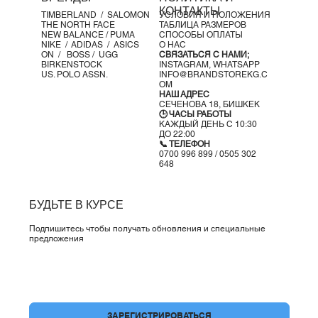
Характеристики:
КОНТАКТЫ
TIMBERLAND /
SALOMON
УСЛОВИЯ И ПОЛОЖЕНИЯ
Высота:
до щиколотки (102 мм)
THE NORTH FACE
ТАБЛИЦА РАЗМЕРОВ
Защита стопы:
высокая
NEW BALANCE /
PUMA
СПОСОБЫ ОПЛАТЫ
NIKE /
ADIDAS /
ASICS
О НАС
Поддержка стопы:
стабильная
ON
/
BOSS
/ UGG
СВЯЗАТЬСЯ С НАМИ;
Водонепроницаемость:
GORE-TEX
(PFC free)
BIRKENSTOCK
INSTAGRAM,
WHATSAPP
US. POLO ASSN.
INFO@BRANDSTOREKG.C
Вес:
380 г
OM
Особенности и материалы:
НАШ АДРЕС
СЕЧЕНОВА 18, БИШКЕК
Подошва:
All Terrain Contagrip®
– универсальное
🕒 ЧАСЫ РАБОТЫ
сцепление на мокрых, сухих, твёрдых и рыхлых
КАЖДЫЙ ДЕНЬ С 10:30
ДО 22:00
поверхностях.
📞 ТЕЛЕФОН
Промежуточная подошва:
EnergyCell EVA
– амортизация
0700 996 899 / 0505 302
648
и поглощение ударов.
Шасси:
advancedCHASSIS™
– встроенный элемент для
боковой поддержки и защиты при сохранении гибкости.
БУДЬТЕ В КУРСЕ
Верх:
Matryx®
– износостойкий текстиль с
армированием кевларом, лёгкий и дышащий.
Подпишитесь чтобы получать обновления и специальные
предложения
Подкладка:
мягкий дышащий текстиль.
Конструкция верха:
Кармашек для шнурков (
Lace pocket
)
SensiFit™
– плотная и анатомичная фиксация стопы
Да, подпишите меня на вашу рассылку.
*
Active Support
– боковые элементы, адаптирующиеся
к движению и форме стопы
ЗАРЕГИСТРИРОВАТЬСЯ