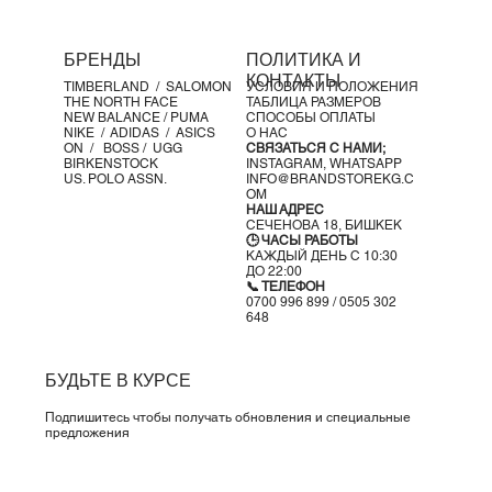
БРЕНДЫ
ПОЛИТИКА И
КОНТАКТЫ
TIMBERLAND /
SALOMON
УСЛОВИЯ И ПОЛОЖЕНИЯ
THE NORTH FACE
ТАБЛИЦА РАЗМЕРОВ
NEW BALANCE /
PUMA
СПОСОБЫ ОПЛАТЫ
NIKE /
ADIDAS /
ASICS
О НАС
ON
/
BOSS
/ UGG
СВЯЗАТЬСЯ С НАМИ;
BIRKENSTOCK
INSTAGRAM,
WHATSAPP
US. POLO ASSN.
INFO@BRANDSTOREKG.C
OM
НАШ АДРЕС
СЕЧЕНОВА 18, БИШКЕК
🕒 ЧАСЫ РАБОТЫ
КАЖДЫЙ ДЕНЬ С 10:30
ДО 22:00
📞 ТЕЛЕФОН
0700 996 899 / 0505 302
648
БУДЬТЕ В КУРСЕ
Подпишитесь чтобы получать обновления и специальные
предложения