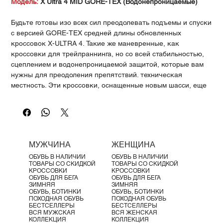
Γ
Модель:
X Ultra 4 MID GORE-TEX (Водонепроницаемые)
Будьте готовы изо всех сил преодолевать подъемы и спуски
с версией GORE-TEX средней длины обновленных
кроссовок X-ULTRA 4. Такие же маневренные, как
кроссовки для трейлраннинга, но со всей стабильностью,
сцеплением и водонепроницаемой защитой, которые вам
нужны для преодоления препятствий. техническая
местность. Эти кроссовки, оснащенные новым шасси, еще
лучше защищают чувствительные суставы, не отказываясь
при этом от свободы движений.
На переднем плане Дневные маршруты, Походы, Горная
местность, Смешанный рельеф
Высота: Средний
МУЖЧИНА
ЖЕНЩИНА
Защита ног: Высокая
ОБУВЬ В НАЛИЧИИ
ОБУВЬ В НАЛИЧИИ
Опора для ног: Стабильная
ТОВАРЫ СО СКИДКОЙ
ТОВАРЫ СО СКИДКОЙ
Местность на открытом воздухе: Холмистая местность,
КРОССОВКИ
КРОССОВКИ
ОБУВЬ ДЛЯ БЕГА
ОБУВЬ ДЛЯ БЕГА
Смешанная местность.
ЗИМНЯЯ
ЗИМНЯЯ
Гидроизоляция: GORE-TEX®.
ОБУВЬ, БОТИНКИ
ОБУВЬ, БОТИНКИ
ПОХОДНАЯ ОБУВЬ
ПОХОДНАЯ ОБУВЬ
Вес: 425 г
БЕСТСЕЛЛЕРЫ
БЕСТСЕЛЛЕРЫ
Высота лезвия: 125 мм
ВСЯ МУЖСКАЯ
ВСЯ ЖЕНСКАЯ
КОЛЛЕКЦИЯ
КОЛЛЕКЦИЯ
Особенности и состав