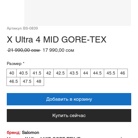
Артикул: BS-0839
X Ultra 4 MID GORE-TEX
Обычная
Спеццена
 21 990,00 сом 
17 990,00 сом
цена
Размер
*
40
40.5
41.5
42
42.5
43.5
44
44.5
45.5
46
46.5
47.5
48
Добавить в корзину
Купить сейчас
бренд:
Salomon