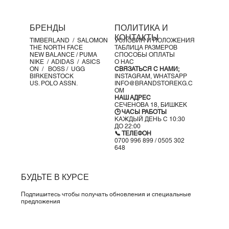
БРЕНДЫ
ПОЛИТИКА И
КОНТАКТЫ
TIMBERLAND /
SALOMON
УСЛОВИЯ И ПОЛОЖЕНИЯ
THE NORTH FACE
ТАБЛИЦА РАЗМЕРОВ
NEW BALANCE /
PUMA
СПОСОБЫ ОПЛАТЫ
NIKE /
ADIDAS /
ASICS
О НАС
ON
/
BOSS
/ UGG
СВЯЗАТЬСЯ С НАМИ;
BIRKENSTOCK
INSTAGRAM,
WHATSAPP
US. POLO ASSN.
INFO@BRANDSTOREKG.C
OM
НАШ АДРЕС
СЕЧЕНОВА 18, БИШКЕК
🕒 ЧАСЫ РАБОТЫ
КАЖДЫЙ ДЕНЬ С 10:30
ДО 22:00
📞 ТЕЛЕФОН
0700 996 899 / 0505 302
648
БУДЬТЕ В КУРСЕ
Подпишитесь чтобы получать обновления и специальные
предложения