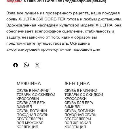
Γ
Модель:
X Ultra 360 Gore-Tex (Водонепроницаемые)
Взяв всё лучшее из проверенного рецепта, наша походная
обувь X-ULTRA 360 GORE-TEX готова к любым дистанциям.
Вдохновлённая наследием культовой модели X-ULTRA, она
обеспечивает всепроходное сцепление, стабильность и
защиту, независимо от того, каким образом вы
предпочитаете путешествовать. Оснащена
амортизирующей промежуточной подошвой для
невероятного комфорта на длинных дистанциях,
водонепроницаемой защитой GORE-TEX и прочным верхом
из текстиля, изготовленного из переработанных
материалов.
Идеально подходит для:
Однодневных походов,
МУЖЧИНА
ЖЕНЩИНА
треккинга, лёгких троп, смешанной местности
ОБУВЬ В НАЛИЧИИ
ОБУВЬ В НАЛИЧИИ
Высота:
Низкая
ТОВАРЫ СО СКИДКОЙ
ТОВАРЫ СО СКИДКОЙ
Защита стопы:
Высокая
КРОССОВКИ
КРОССОВКИ
ОБУВЬ ДЛЯ БЕГА
ОБУВЬ ДЛЯ БЕГА
Поддержка стопы:
Стабильная
ЗИМНЯЯ
ЗИМНЯЯ
Тип местности:
Лёгкие тропы, смешанная местность
ОБУВЬ, БОТИНКИ
ОБУВЬ, БОТИНКИ
ПОХОДНАЯ ОБУВЬ
ПОХОДНАЯ ОБУВЬ
Водонепроницаемость:
GORE-TEX®
БЕСТСЕЛЛЕРЫ
БЕСТСЕЛЛЕРЫ
Вес:
320 г
ВСЯ МУЖСКАЯ
ВСЯ ЖЕНСКАЯ
КОЛЛЕКЦИЯ
КОЛЛЕКЦИЯ