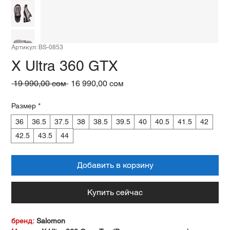
Артикул: BS-0853
X Ultra 360 GTX
Обычная
Спеццена
 19 990,00 сом 
16 990,00 сом
цена
Размер
*
36
36.5
37.5
38
38.5
39.5
40
40.5
41.5
42
42.5
43.5
44
Добавить в корзину
Купить сейчас
бренд:
Salomon