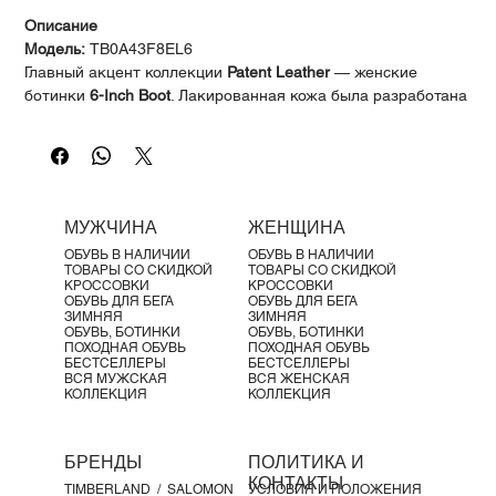
Γ
Описание
Модель:
TB0A43F8EL6
Главный акцент коллекции
Patent Leather
— женские
ботинки
6-Inch Boot
. Лакированная кожа была разработана
более 200 лет назад, чтобы защищать от влаги, и именно
поэтому эта модель выполнена в водонепроницаемом
исполнении. Полностью герметичные швы, съёмная стелька
Anti-Fatigue
и прочная подошва с протектором делают эти
ботинки именно тем, чего ждут от качества
Timberland®
,
МУЖЧИНА
ЖЕНЩИНА
добавляя при этом изысканный блеск и оригинальность.
ОБУВЬ В НАЛИЧИИ
ОБУВЬ В НАЛИЧИИ
Детали продукта:
ТОВАРЫ СО СКИДКОЙ
ТОВАРЫ СО СКИДКОЙ
Верх из водонепроницаемой премиальной кожи
КРОССОВКИ
КРОССОВКИ
ОБУВЬ ДЛЯ БЕГА
ОБУВЬ ДЛЯ БЕГА
Timberland®
ЗИМНЯЯ
ЗИМНЯЯ
Классическая шнуровка
ОБУВЬ, БОТИНКИ
ОБУВЬ, БОТИНКИ
ПОХОДНАЯ ОБУВЬ
ПОХОДНАЯ ОБУВЬ
Шнурки из 100% переработанного PET
БЕСТСЕЛЛЕРЫ
БЕСТСЕЛЛЕРЫ
Мягкий воротник для комфорта
ВСЯ МУЖСКАЯ
ВСЯ ЖЕНСКАЯ
КОЛЛЕКЦИЯ
КОЛЛЕКЦИЯ
Утеплитель
PrimaLoft®
(200 г)
Подкладка из ткани
ReBOTL™
(содержит не менее 50%
переработанного пластика)
БРЕНДЫ
ПОЛИТИКА И
Съёмная стелька
Anti-Fatigue
КОНТАКТЫ
TIMBERLAND /
SALOMON
УСЛОВИЯ И ПОЛОЖЕНИЯ
Стальной супинатор для поддержки свода стопы