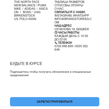
THE NORTH FACE
ТАБЛИЦА РАЗМЕРОВ
Полностью герметичная конструкция швов (
Seam-
NEW BALANCE /
PUMA
СПОСОБЫ ОПЛАТЫ
NIKE /
ADIDAS /
ASICS
О НАС
sealed
)
ON
/
BOSS
/ UGG
СВЯЗАТЬСЯ С НАМИ;
Прочная резиновая подошва с протектором
BIRKENSTOCK
INSTAGRAM,
WHATSAPP
US. POLO ASSN.
INFO@BRANDSTOREKG.C
Импорт
OM
НАШ АДРЕС
СЕЧЕНОВА 18, БИШКЕК
🕒 ЧАСЫ РАБОТЫ
КАЖДЫЙ ДЕНЬ С 10:30
ДО 22:00
📞 ТЕЛЕФОН
0700 996 899 / 0505 302
648
БУДЬТЕ В КУРСЕ
Подпишитесь чтобы получать обновления и специальные
предложения
Да, подпишите меня на вашу рассылку.
*
ЗАРЕГИСТРИРОВАТЬСЯ