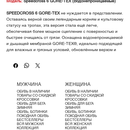
Γ
Модель:
Speedcross 6 GORE-TEX (Водонепроницаемые)
SPEEDCROSS 6 GORE-TEX
не нуждается в представлении.
Оставаясь верной своим легендарным корням и культовому
статусу на тропах, эта версия стала ещё легче,
обеспечивая более мощное сцепление с поверхностью и
быстрее очищаясь от грязи. Оснащена водонепроницаемой
и дышащей мембраной GORE-TEX®, идеально подходящей
для влажных и грязных условий, обновлённым верхом и
классическим комфортом модели SPEEDCROSS.
Идеально подходит для:
Грязевые участки, сцепление,
2-3 раза в неделю
Амортизация:
Умеренная
Ширина обуви:
Стандартная
МУЖЧИНА
ЖЕНЩИНА
Перепад:
10 мм
ОБУВЬ В НАЛИЧИИ
ОБУВЬ В НАЛИЧИИ
Местность для бега:
Грязевая местность
ТОВАРЫ СО СКИДКОЙ
ТОВАРЫ СО СКИДКОЙ
Водонепроницаемость:
GORE-TEX®
КРОССОВКИ
КРОССОВКИ
ОБУВЬ ДЛЯ БЕГА
ОБУВЬ ДЛЯ БЕГА
Вес:
328 г
ЗИМНЯЯ
ЗИМНЯЯ
Глубина протектора:
5 мм
ОБУВЬ, БОТИНКИ
ОБУВЬ, БОТИНКИ
ПОХОДНАЯ ОБУВЬ
ПОХОДНАЯ ОБУВЬ
БЕСТСЕЛЛЕРЫ
БЕСТСЕЛЛЕРЫ
ВСЯ МУЖСКАЯ
ВСЯ ЖЕНСКАЯ
КОЛЛЕКЦИЯ
КОЛЛЕКЦИЯ