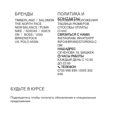
БРЕНДЫ
ПОЛИТИКА И
КОНТАКТЫ
TIMBERLAND /
SALOMON
УСЛОВИЯ И ПОЛОЖЕНИЯ
THE NORTH FACE
ТАБЛИЦА РАЗМЕРОВ
NEW BALANCE /
PUMA
СПОСОБЫ ОПЛАТЫ
NIKE /
ADIDAS /
ASICS
О НАС
ON
/
BOSS
/ UGG
СВЯЗАТЬСЯ С НАМИ;
BIRKENSTOCK
INSTAGRAM,
WHATSAPP
US. POLO ASSN.
INFO@BRANDSTOREKG.C
OM
НАШ АДРЕС
СЕЧЕНОВА 18, БИШКЕК
🕒 ЧАСЫ РАБОТЫ
КАЖДЫЙ ДЕНЬ С 10:30
ДО 22:00
📞 ТЕЛЕФОН
0700 996 899 / 0505 302
648
БУДЬТЕ В КУРСЕ
Подпишитесь чтобы получать обновления и специальные
предложения