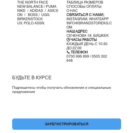
THE NORTH FACE
ТАБЛИЦА РАЗМЕРОВ
264,2 г
NEW BALANCE /
PUMA
СПОСОБЫ ОПЛАТЫ
NIKE /
ADIDAS /
ASICS
О НАС
ON
/
BOSS
/ UGG
СВЯЗАТЬСЯ С НАМИ;
BIRKENSTOCK
INSTAGRAM,
WHATSAPP
US. POLO ASSN.
INFO@BRANDSTOREKG.C
OM
НАШ АДРЕС
СЕЧЕНОВА 18, БИШКЕК
🕒 ЧАСЫ РАБОТЫ
КАЖДЫЙ ДЕНЬ С 10:30
ДО 22:00
📞 ТЕЛЕФОН
0700 996 899 / 0505 302
648
БУДЬТЕ В КУРСЕ
Подпишитесь чтобы получать обновления и специальные
предложения
Да, подпишите меня на вашу рассылку.
*
ЗАРЕГИСТРИРОВАТЬСЯ