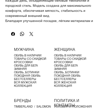
Γ
каждый день, объединяющие беговые технологии и
городской стиль. Модель создана для максимального
комфорта, обеспечивая мягкость, стабильность и
современный внешний вид.
Благодаря улучшенной посадке, лёгким материалам и
продуманной конструкции, кроссовки идеально подходят
как для активного движения, так и для повседневной
носки. Обновлённая амортизация и поддержка делают
каждый шаг плавным и комфортным.
Характеристики продукта:
МУЖЧИНА
ЖЕНЩИНА
Современный и выразительный дизайн
ОБУВЬ В НАЛИЧИИ
ОБУВЬ В НАЛИЧИИ
Улучшенная посадка и комфорт при надевании
ТОВАРЫ СО СКИДКОЙ
ТОВАРЫ СО СКИДКОЙ
Speedboard® в зоне пятки для поддержки и фиксации
КРОССОВКИ
КРОССОВКИ
ОБУВЬ ДЛЯ БЕГА
ОБУВЬ ДЛЯ БЕГА
Стабилизированная пяточная подушка для
ЗИМНЯЯ
ЗИМНЯЯ
дополнительной устойчивости
ОБУВЬ, БОТИНКИ
ОБУВЬ, БОТИНКИ
ПОХОДНАЯ ОБУВЬ
ПОХОДНАЯ ОБУВЬ
Плавный перекат благодаря перепаду 14 мм
БЕСТСЕЛЛЕРЫ
БЕСТСЕЛЛЕРЫ
Материалы:
ВСЯ МУЖСКАЯ
ВСЯ ЖЕНСКАЯ
КОЛЛЕКЦИЯ
КОЛЛЕКЦИЯ
Верх: переработанный полиэстер и эластан
Язычок: переработанный полиэстер и полиуретан
Подкладка: переработанный полиэстер
БРЕНДЫ
ПОЛИТИКА И
Пена Zero-Gravity с био-компонентами
КОНТАКТЫ
TIMBERLAND /
SALOMON
УСЛОВИЯ И ПОЛОЖЕНИЯ
Вес: