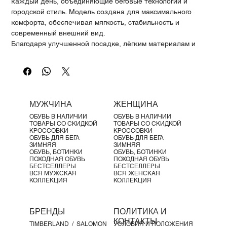
Γ
каждый день, объединяющие беговые технологии и
городской стиль. Модель создана для максимального
комфорта, обеспечивая мягкость, стабильность и
современный внешний вид.
Благодаря улучшенной посадке, лёгким материалам и
продуманной конструкции, кроссовки идеально подходят
как для активного движения, так и для повседневной
носки. Обновлённая амортизация и поддержка делают
каждый шаг плавным и комфортным.
Характеристики продукта:
МУЖЧИНА
ЖЕНЩИНА
Современный и выразительный дизайн
ОБУВЬ В НАЛИЧИИ
ОБУВЬ В НАЛИЧИИ
Улучшенная посадка и комфорт при надевании
ТОВАРЫ СО СКИДКОЙ
ТОВАРЫ СО СКИДКОЙ
Speedboard® в зоне пятки для поддержки и фиксации
КРОССОВКИ
КРОССОВКИ
ОБУВЬ ДЛЯ БЕГА
ОБУВЬ ДЛЯ БЕГА
Стабилизированная пяточная подушка для
ЗИМНЯЯ
ЗИМНЯЯ
дополнительной устойчивости
ОБУВЬ, БОТИНКИ
ОБУВЬ, БОТИНКИ
ПОХОДНАЯ ОБУВЬ
ПОХОДНАЯ ОБУВЬ
Плавный перекат благодаря перепаду 14 мм
БЕСТСЕЛЛЕРЫ
БЕСТСЕЛЛЕРЫ
Материалы:
ВСЯ МУЖСКАЯ
ВСЯ ЖЕНСКАЯ
КОЛЛЕКЦИЯ
КОЛЛЕКЦИЯ
Верх: переработанный полиэстер и эластан
Язычок: переработанный полиэстер и полиуретан
Подкладка: переработанный полиэстер
БРЕНДЫ
ПОЛИТИКА И
Пена Zero-Gravity с био-компонентами
КОНТАКТЫ
TIMBERLAND /
SALOMON
УСЛОВИЯ И ПОЛОЖЕНИЯ
Вес: