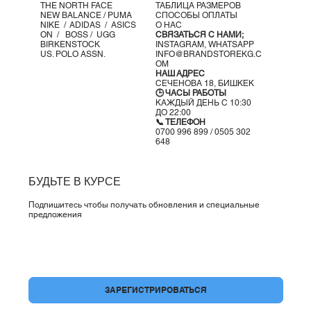
THE NORTH FACE
ТАБЛИЦА РАЗМЕРОВ
264,2 г
NEW BALANCE /
PUMA
СПОСОБЫ ОПЛАТЫ
NIKE /
ADIDAS /
ASICS
О НАС
ON
/
BOSS
/ UGG
СВЯЗАТЬСЯ С НАМИ;
BIRKENSTOCK
INSTAGRAM,
WHATSAPP
US. POLO ASSN.
INFO@BRANDSTOREKG.C
OM
НАШ АДРЕС
СЕЧЕНОВА 18, БИШКЕК
🕒 ЧАСЫ РАБОТЫ
КАЖДЫЙ ДЕНЬ С 10:30
ДО 22:00
📞 ТЕЛЕФОН
0700 996 899 / 0505 302
648
БУДЬТЕ В КУРСЕ
Подпишитесь чтобы получать обновления и специальные
предложения
Да, подпишите меня на вашу рассылку.
*
ЗАРЕГИСТРИРОВАТЬСЯ