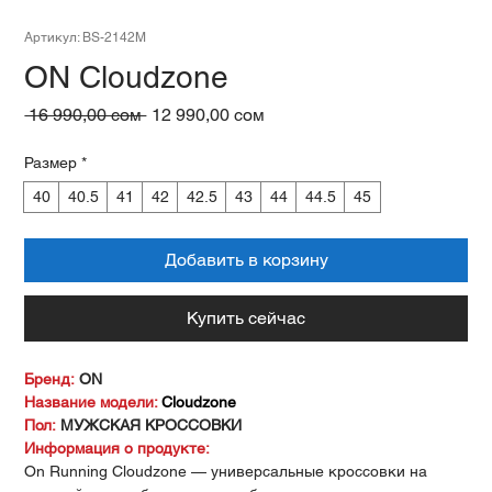
Артикул: BS-2142M
ON Cloudzone
Обычная
Спеццена
 16 990,00 сом 
12 990,00 сом
цена
Размер
*
40
40.5
41
42
42.5
43
44
44.5
45
Добавить в корзину
Купить сейчас
Бренд:
ON
Название модели:
Cloudzone
Пол:
МУЖСКАЯ КРОССОВКИ
Информация о продукте:
On Running Cloudzone — универсальные кроссовки на