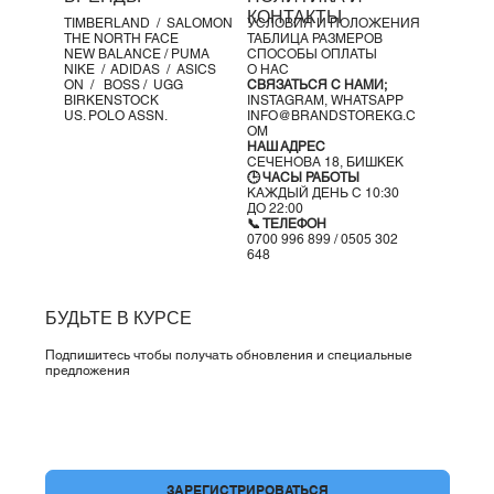
Промежуточная подошва Helion™
КОНТАКТЫ
TIMBERLAND /
SALOMON
УСЛОВИЯ И ПОЛОЖЕНИЯ
Резиновая подошва
THE NORTH FACE
ТАБЛИЦА РАЗМЕРОВ
Вес:
NEW BALANCE /
PUMA
СПОСОБЫ ОПЛАТЫ
NIKE /
ADIDAS /
ASICS
О НАС
325 г
ON
/
BOSS
/ UGG
СВЯЗАТЬСЯ С НАМИ;
BIRKENSTOCK
INSTAGRAM,
WHATSAPP
US. POLO ASSN.
INFO@BRANDSTOREKG.C
OM
НАШ АДРЕС
СЕЧЕНОВА 18, БИШКЕК
🕒 ЧАСЫ РАБОТЫ
КАЖДЫЙ ДЕНЬ С 10:30
ДО 22:00
📞 ТЕЛЕФОН
0700 996 899 / 0505 302
648
БУДЬТЕ В КУРСЕ
Подпишитесь чтобы получать обновления и специальные
предложения
Да, подпишите меня на вашу рассылку.
*
ЗАРЕГИСТРИРОВАТЬСЯ