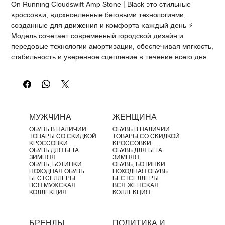
Γ
On Running Cloudswift Amp Stone | Black это стильные
кроссовки, вдохновлённые беговыми технологиями,
созданные для движения и комфорта каждый день ⚡
Модель сочетает современный городской дизайн и
передовые технологии амортизации, обеспечивая мягкость,
стабильность и уверенное сцепление в течение всего дня.
Высокая подошва и технологичная конструкция делают
силуэт особенно эффектным.
Характеристики продукта:
✔️ CloudTec® для мягкости и динамики
✔️ Двойная промежуточная подошва Helion™ для
МУЖЧИНА
ЖЕНЩИНА
поглощения ударов
ОБУВЬ В НАЛИЧИИ
ОБУВЬ В НАЛИЧИИ
✔️ Speedboard® из нейлоновой смеси для стабильности и
ТОВАРЫ СО СКИДКОЙ
ТОВАРЫ СО СКИДКОЙ
баланса
КРОССОВКИ
КРОССОВКИ
ОБУВЬ ДЛЯ БЕГА
ОБУВЬ ДЛЯ БЕГА
✔️ Верх с cage-конструкцией для надёжной фиксации
ЗИМНЯЯ
ЗИМНЯЯ
стопы
ОБУВЬ, БОТИНКИ
ОБУВЬ, БОТИНКИ
ПОХОДНАЯ ОБУВЬ
ПОХОДНАЯ ОБУВЬ
✔️ Резиновая подошва для уверенного сцепления
БЕСТСЕЛЛЕРЫ
БЕСТСЕЛЛЕРЫ
✔️ Видимая технологичная подошва в современном стиле
ВСЯ МУЖСКАЯ
ВСЯ ЖЕНСКАЯ
КОЛЛЕКЦИЯ
КОЛЛЕКЦИЯ
✔️ Перепад пятка-носок: 8 мм
Материалы:
Текстильный верх
БРЕНДЫ
ПОЛИТИКА И