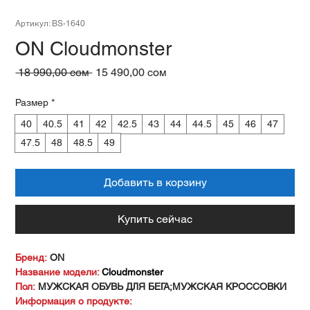
Артикул: BS-1640
ON Cloudmonster
Обычная
Спеццена
 18 990,00 сом 
15 490,00 сом
цена
Размер
*
40
40.5
41
42
42.5
43
44
44.5
45
46
47
47.5
48
48.5
49
Добавить в корзину
Купить сейчас
Бренд:
ON
Название модели:
Cloudmonster
Пол:
МУЖСКАЯ ОБУВЬ ДЛЯ БЕГА;МУЖСКАЯ КРОССОВКИ
Информация о продукте: