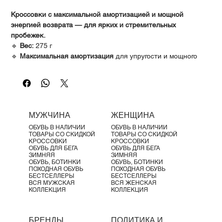
Γ
Кроссовки с максимальной амортизацией и мощной
энергией возврата — для ярких и стремительных
пробежек.
🔹
Вес:
275 г
🔹
Максимальная амортизация
для упругости и мощного
отскока
🔹
Мягкий носок и верх
для максимального комфорта
🔹
Speedboard®
для максимальной отдачи энергии
🔹
Уникальная форма рокера
— легкое движение вперёд
🔹
Helion™ суперпена
смягчает удары при приземлении
МУЖЧИНА
ЖЕНЩИНА
🔹
Лёгкие, прочные и термостойкие материалы
ОБУВЬ В НАЛИЧИИ
ОБУВЬ В НАЛИЧИИ
ТОВАРЫ СО СКИДКОЙ
ТОВАРЫ СО СКИДКОЙ
КРОССОВКИ
КРОССОВКИ
ОБУВЬ ДЛЯ БЕГА
ОБУВЬ ДЛЯ БЕГА
ЗИМНЯЯ
ЗИМНЯЯ
ОБУВЬ, БОТИНКИ
ОБУВЬ, БОТИНКИ
ПОХОДНАЯ ОБУВЬ
ПОХОДНАЯ ОБУВЬ
БЕСТСЕЛЛЕРЫ
БЕСТСЕЛЛЕРЫ
ВСЯ МУЖСКАЯ
ВСЯ ЖЕНСКАЯ
КОЛЛЕКЦИЯ
КОЛЛЕКЦИЯ
БРЕНДЫ
ПОЛИТИКА И