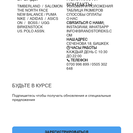
КОНТАКТЫ
TIMBERLAND /
SALOMON
УСЛОВИЯ И ПОЛОЖЕНИЯ
THE NORTH FACE
ТАБЛИЦА РАЗМЕРОВ
NEW BALANCE /
PUMA
СПОСОБЫ ОПЛАТЫ
NIKE /
ADIDAS /
ASICS
О НАС
ON
/
BOSS
/ UGG
СВЯЗАТЬСЯ С НАМИ;
BIRKENSTOCK
INSTAGRAM,
WHATSAPP
US. POLO ASSN.
INFO@BRANDSTOREKG.C
OM
НАШ АДРЕС
СЕЧЕНОВА 18, БИШКЕК
🕒 ЧАСЫ РАБОТЫ
КАЖДЫЙ ДЕНЬ С 10:30
ДО 22:00
📞 ТЕЛЕФОН
0700 996 899 / 0505 302
648
БУДЬТЕ В КУРСЕ
Подпишитесь чтобы получать обновления и специальные
предложения
Да, подпишите меня на вашу рассылку.
*
ЗАРЕГИСТРИРОВАТЬСЯ