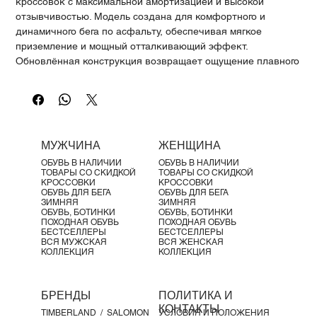
Γ
кроссовок с максимальной амортизацией и высокой
отзывчивостью. Модель создана для комфортного и
динамичного бега по асфальту, обеспечивая мягкое
приземление и мощный отталкивающий эффект.
Обновлённая конструкция возвращает ощущение плавного
переката вперёд, а трёхслойная система CloudTec®
усиливает амортизацию и энергоотдачу. Улучшенная
геометрия подошвы и Speedboard® делают каждый шаг
более лёгким и энергичным.
Характеристики продукта:
МУЖЧИНА
ЖЕНЩИНА
Трёхслойная амортизация CloudTec® для высокой
ОБУВЬ В НАЛИЧИИ
ОБУВЬ В НАЛИЧИИ
отзывчивости
ТОВАРЫ СО СКИДКОЙ
ТОВАРЫ СО СКИДКОЙ
Пена Helion™ для комфорта и возврата энергии
КРОССОВКИ
КРОССОВКИ
ОБУВЬ ДЛЯ БЕГА
ОБУВЬ ДЛЯ БЕГА
Speedboard® для ускорения и динамики движения
ЗИМНЯЯ
ЗИМНЯЯ
Дышащий трикотажный верх с зонами вентиляции
ОБУВЬ, БОТИНКИ
ОБУВЬ, БОТИНКИ
ПОХОДНАЯ ОБУВЬ
ПОХОДНАЯ ОБУВЬ
Улучшенная форма rocker для плавного переката
БЕСТСЕЛЛЕРЫ
БЕСТСЕЛЛЕРЫ
Резиновая подошва с оптимальным сцеплением
ВСЯ МУЖСКАЯ
ВСЯ ЖЕНСКАЯ
КОЛЛЕКЦИЯ
КОЛЛЕКЦИЯ
Перепад пятка-носок: 6 мм
Материалы:
Трикотажный дышащий верх
БРЕНДЫ
ПОЛИТИКА И
Промежуточная подошва с пеной Helion™
КОНТАКТЫ
TIMBERLAND /
SALOMON
УСЛОВИЯ И ПОЛОЖЕНИЯ
Резиновая подошва