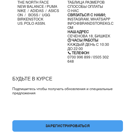
THE NORTH FACE
ТАБЛИЦА РАЗМЕРОВ
Вес:
NEW BALANCE /
PUMA
СПОСОБЫ ОПЛАТЫ
NIKE /
ADIDAS /
ASICS
О НАС
240 г
ON
/
BOSS
/ UGG
СВЯЗАТЬСЯ С НАМИ;
BIRKENSTOCK
INSTAGRAM,
WHATSAPP
US. POLO ASSN.
INFO@BRANDSTOREKG.C
OM
НАШ АДРЕС
СЕЧЕНОВА 18, БИШКЕК
🕒 ЧАСЫ РАБОТЫ
КАЖДЫЙ ДЕНЬ С 10:30
ДО 22:00
📞 ТЕЛЕФОН
0700 996 899 / 0505 302
648
БУДЬТЕ В КУРСЕ
Подпишитесь чтобы получать обновления и специальные
предложения
Да, подпишите меня на вашу рассылку.
*
ЗАРЕГИСТРИРОВАТЬСЯ