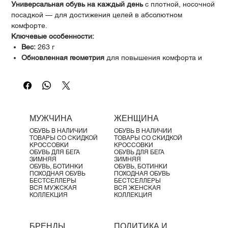
Γ
Универсальная обувь на каждый день
с плотной, носочной
посадкой — для достижения целей в абсолютном
комфорте.
Ключевые особенности:
Вес:
263 г
Обновленная геометрия
для повышения комфорта и
амортизации
Плотная посадка как носок
и легкое надевание
Улучшенная амортизация и стабильность
в области
пятки
Speedboard®
для торсионной поддержки и
МУЖЧИНА
ЖЕНЩИНА
дополнительной устойчивости
ОБУВЬ В НАЛИЧИИ
ОБУВЬ В НАЛИЧИИ
Мягкий и легкий верх
с вязаным воротником и язычком
ТОВАРЫ СО СКИДКОЙ
ТОВАРЫ СО СКИДКОЙ
Более широкие подушки Clouds
для комфорта и
КРОССОВКИ
КРОССОВКИ
ОБУВЬ ДЛЯ БЕГА
ОБУВЬ ДЛЯ БЕГА
снижения пронации
ЗИМНЯЯ
ЗИМНЯЯ
Повышенная износостойкость
носка и пятки
ОБУВЬ, БОТИНКИ
ОБУВЬ, БОТИНКИ
ПОХОДНАЯ ОБУВЬ
ПОХОДНАЯ ОБУВЬ
БЕСТСЕЛЛЕРЫ
БЕСТСЕЛЛЕРЫ
ВСЯ МУЖСКАЯ
ВСЯ ЖЕНСКАЯ
КОЛЛЕКЦИЯ
КОЛЛЕКЦИЯ
БРЕНДЫ
ПОЛИТИКА И