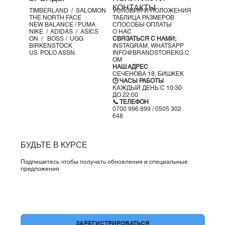
КОНТАКТЫ
TIMBERLAND /
SALOMON
УСЛОВИЯ И ПОЛОЖЕНИЯ
THE NORTH FACE
ТАБЛИЦА РАЗМЕРОВ
NEW BALANCE /
PUMA
СПОСОБЫ ОПЛАТЫ
NIKE /
ADIDAS /
ASICS
О НАС
ON
/
BOSS
/ UGG
СВЯЗАТЬСЯ С НАМИ;
BIRKENSTOCK
INSTAGRAM,
WHATSAPP
US. POLO ASSN.
INFO@BRANDSTOREKG.C
OM
НАШ АДРЕС
СЕЧЕНОВА 18, БИШКЕК
🕒 ЧАСЫ РАБОТЫ
КАЖДЫЙ ДЕНЬ С 10:30
ДО 22:00
📞 ТЕЛЕФОН
0700 996 899 / 0505 302
648
БУДЬТЕ В КУРСЕ
Подпишитесь чтобы получать обновления и специальные
предложения
Да, подпишите меня на вашу рассылку.
*
ЗАРЕГИСТРИРОВАТЬСЯ