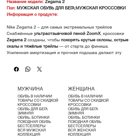
Γ
Название модели:
Zegama 2
Пол:
МУЖСКАЯ ОБУВЬ ДЛЯ БЕГА;МУЖСКАЯ КРОССОВКИ
Информация о продукте:
Nike Zegama 2 – для самых экстремальных трейлов
Снабжённые
ультраотзывчивой пеной ZoomX
, кроссовки
Zegama 2
созданы, чтобы
покорять крутые склоны, острые
скалы и тяжёлые трейлы
— от старта до финиша.
Усиленная амортизация и прочная подошва делают эту
модель идеальной для длительных и технически сложных
забегов.
Основные особенности
🔹
Сетчатый верх (Engineered Mesh)
Прочная и гибкая конструкция верхней части
МУЖЧИНА
ЖЕНЩИНА
обеспечивает
стабильность на разнообразных
ОБУВЬ В НАЛИЧИИ
ОБУВЬ В НАЛИЧИИ
покрытиях
ТОВАРЫ СО СКИДКОЙ
ТОВАРЫ СО СКИДКОЙ
🔹
Межподошва ZoomX
КРОССОВКИ
КРОССОВКИ
ОБУВЬ ДЛЯ БЕГА
ОБУВЬ ДЛЯ БЕГА
Лёгкая и высокоэффективная пена Nike ZoomX
с
ЗИМНЯЯ
ЗИМНЯЯ
увеличенной высотой подошвы даёт
мощную
ОБУВЬ, БОТИНКИ
ОБУВЬ, БОТИНКИ
ПОХОДНАЯ ОБУВЬ
ПОХОДНАЯ ОБУВЬ
амортизацию
на длинных дистанциях
БЕСТСЕЛЛЕРЫ
БЕСТСЕЛЛЕРЫ
🔹
Подошва Vibram Zegama с Vibram Megagrip
ВСЯ МУЖСКАЯ
ВСЯ ЖЕНСКАЯ
КОЛЛЕКЦИЯ
КОЛЛЕКЦИЯ
Разнообразный рисунок протектора
с широкими