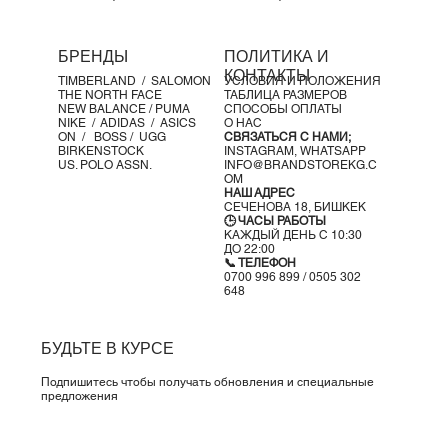
зазорами обеспечивает
надёжное сцепление
на
каменистых, скользких и крутых участках
БРЕНДЫ
ПОЛИТИКА И
Дополнительные преимущества
КОНТАКТЫ
TIMBERLAND /
SALOMON
УСЛОВИЯ И ПОЛОЖЕНИЯ
Манжета на щиколотке
предотвращает попадание
THE NORTH FACE
ТАБЛИЦА РАЗМЕРОВ
мусора внутрь
NEW BALANCE /
PUMA
СПОСОБЫ ОПЛАТЫ
NIKE /
ADIDAS /
ASICS
О НАС
Усиления в области пальцев повышают
долговечность
ON
/
BOSS
/ UGG
СВЯЗАТЬСЯ С НАМИ;
обуви
BIRKENSTOCK
INSTAGRAM,
WHATSAPP
US. POLO ASSN.
INFO@BRANDSTOREKG.C
Светоотражающие элементы
для видимости в условиях
OM
слабого освещения
НАШ АДРЕС
СЕЧЕНОВА 18, БИШКЕК
Детали продукта
🕒 ЧАСЫ РАБОТЫ
Вес:
~320 г (мужской размер US 10)
КАЖДЫЙ ДЕНЬ С 10:30
ДО 22:00
Перепад пятка-носок:
4 мм
📞 ТЕЛЕФОН
🔹
Nike Zegama 2 — твой выбор для настоящих трейлов.
0700 996 899 / 0505 302
648
БУДЬТЕ В КУРСЕ
Подпишитесь чтобы получать обновления и специальные
предложения