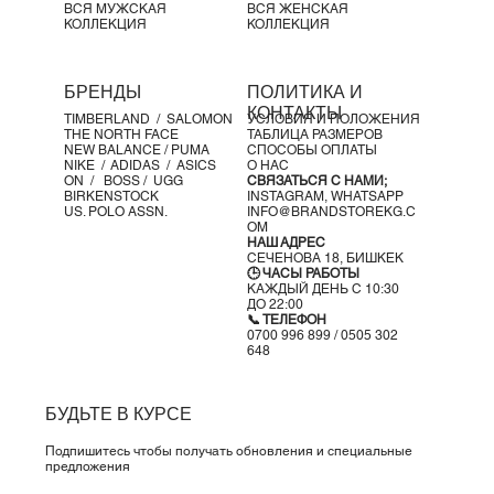
ZoomX и ReactX вместе
ВСЯ МУЖСКАЯ
ВСЯ ЖЕНСКАЯ
КОЛЛЕКЦИЯ
КОЛЛЕКЦИЯ
Детали продукта:
• Вес: примерно 325 г (размер US 10)
• Перепад пятка-носок: 10 мм
БРЕНДЫ
ПОЛИТИКА И
КОНТАКТЫ
TIMBERLAND /
SALOMON
УСЛОВИЯ И ПОЛОЖЕНИЯ
THE NORTH FACE
ТАБЛИЦА РАЗМЕРОВ
NEW BALANCE /
PUMA
СПОСОБЫ ОПЛАТЫ
NIKE /
ADIDAS /
ASICS
О НАС
ON
/
BOSS
/ UGG
СВЯЗАТЬСЯ С НАМИ;
BIRKENSTOCK
INSTAGRAM,
WHATSAPP
US. POLO ASSN.
INFO@BRANDSTOREKG.C
OM
НАШ АДРЕС
СЕЧЕНОВА 18, БИШКЕК
🕒 ЧАСЫ РАБОТЫ
КАЖДЫЙ ДЕНЬ С 10:30
ДО 22:00
📞 ТЕЛЕФОН
0700 996 899 / 0505 302
648
БУДЬТЕ В КУРСЕ
Подпишитесь чтобы получать обновления и специальные
предложения