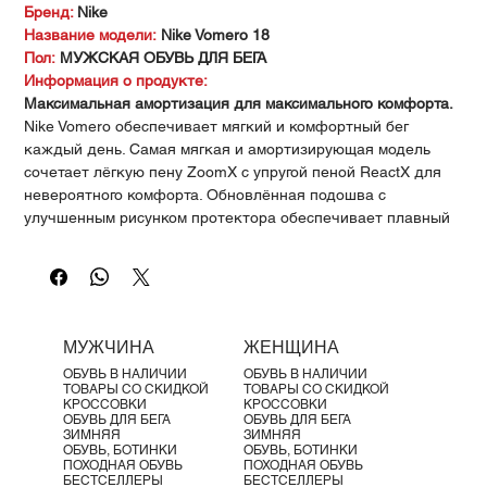
Γ
Бренд:
Nike
Название модели:
Nike Vomero 18
Пол:
МУЖСКАЯ ОБУВЬ ДЛЯ БЕГА
Информация о продукте:
Максимальная амортизация для максимального комфорта.
Nike Vomero обеспечивает мягкий и комфортный бег
каждый день. Самая мягкая и амортизирующая модель
сочетает лёгкую пену ZoomX с упругой пеной ReactX для
невероятного комфорта. Обновлённая подошва с
улучшенным рисунком протектора обеспечивает плавный
перекат с пятки на носок.
Ключевые особенности:
•
Верх из инженерной сетки
— мягкость и
воздухопроницаемость
•
Двухслойная подошва
— пена ZoomX сверху и ReactX
МУЖЧИНА
ЖЕНЩИНА
снизу, на 13% отзывчивее прежней технологии
ОБУВЬ В НАЛИЧИИ
ОБУВЬ В НАЛИЧИИ
•
Амортизационные вставки по подошве
— способствуют
ТОВАРЫ СО СКИДКОЙ
ТОВАРЫ СО СКИДКОЙ
гибкости и плавному перекату
КРОССОВКИ
КРОССОВКИ
ОБУВЬ ДЛЯ БЕГА
ОБУВЬ ДЛЯ БЕГА
•
Мягкий язычок и внутренняя подкладка
— комфортная
ЗИМНЯЯ
ЗИМНЯЯ
посадка
ОБУВЬ, БОТИНКИ
ОБУВЬ, БОТИНКИ
ПОХОДНАЯ ОБУВЬ
ПОХОДНАЯ ОБУВЬ
•
Новое в модели
— впервые: два слоя премиум-пены
БЕСТСЕЛЛЕРЫ
БЕСТСЕЛЛЕРЫ