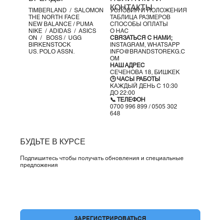
Подошва:
КОНТАКТЫ
TIMBERLAND /
SALOMON
УСЛОВИЯ И ПОЛОЖЕНИЯ
✔️ Waffle-подошва для сцепления и износостойкости
THE NORTH FACE
ТАБЛИЦА РАЗМЕРОВ
✔️ Зональный протектор для долговечности
NEW BALANCE /
PUMA
СПОСОБЫ ОПЛАТЫ
NIKE /
ADIDAS /
ASICS
О НАС
Назначение:
ON
/
BOSS
/ UGG
СВЯЗАТЬСЯ С НАМИ;
🏃‍♀️ Бег по асфальту (Road Running)
BIRKENSTOCK
INSTAGRAM,
WHATSAPP
US. POLO ASSN.
INFO@BRANDSTOREKG.C
Перепад пятка-носок:
OM
10 мм
НАШ АДРЕС
СЕЧЕНОВА 18, БИШКЕК
Вес:
🕒 ЧАСЫ РАБОТЫ
≈ 275 г
КАЖДЫЙ ДЕНЬ С 10:30
ДО 22:00
✨ Максимальная энергия. Максимальный комфорт. Новый
📞 ТЕЛЕФОН
уровень Pegasus.
0700 996 899 / 0505 302
648
БУДЬТЕ В КУРСЕ
Подпишитесь чтобы получать обновления и специальные
предложения
Да, подпишите меня на вашу рассылку.
*
ЗАРЕГИСТРИРОВАТЬСЯ