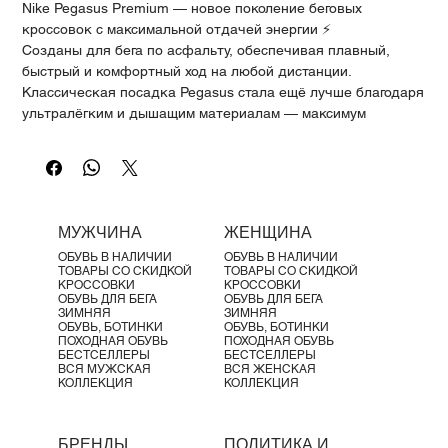
Γ
Nike Pegasus Premium — новое поколение беговых
кроссовок с максимальной отдачей энергии ⚡
Созданы для бега по асфальту, обеспечивая плавный,
быстрый и комфортный ход на любой дистанции.
Классическая посадка Pegasus стала ещё лучше благодаря
ультралёгким и дышащим материалам — максимум
комфорта и производительности каждый день.
Ключевые характеристики:
✔️ Тройная система амортизации: ZoomX + Air Zoom +
ReactX
✔️ Максимальная отзывчивость и возврат энергии
МУЖЧИНА
ЖЕНЩИНА
✔️ Плавный и динамичный перекат
ОБУВЬ В НАЛИЧИИ
ОБУВЬ В НАЛИЧИИ
✔️ Комфорт на длинных дистанциях
ТОВАРЫ СО СКИДКОЙ
ТОВАРЫ СО СКИДКОЙ
Технологии:
КРОССОВКИ
КРОССОВКИ
ОБУВЬ ДЛЯ БЕГА
ОБУВЬ ДЛЯ БЕГА
🚀 ZoomX — лёгкость и мощный возврат энергии
ЗИМНЯЯ
ЗИМНЯЯ
⚡ Air Zoom — упругость и динамика при каждом шаге
ОБУВЬ, БОТИНКИ
ОБУВЬ, БОТИНКИ
ПОХОДНАЯ ОБУВЬ
ПОХОДНАЯ ОБУВЬ
🛡 ReactX — стабильность и долговечность
БЕСТСЕЛЛЕРЫ
БЕСТСЕЛЛЕРЫ
Комфорт и посадка:
ВСЯ МУЖСКАЯ
ВСЯ ЖЕНСКАЯ
КОЛЛЕКЦИЯ
КОЛЛЕКЦИЯ
✔️ Дышащий трикотажный верх — отличная вентиляция
✔️ Лёгкая конструкция для максимального удобства
✔️ Надёжная фиксация стопы
БРЕНДЫ
ПОЛИТИКА И