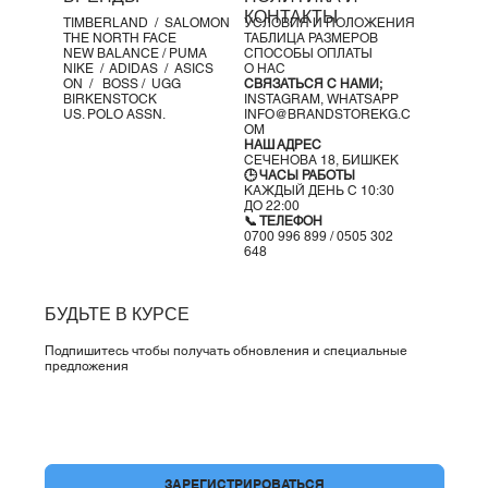
Подошва:
КОНТАКТЫ
TIMBERLAND /
SALOMON
УСЛОВИЯ И ПОЛОЖЕНИЯ
✔️ Waffle-подошва для сцепления и износостойкости
THE NORTH FACE
ТАБЛИЦА РАЗМЕРОВ
✔️ Зональный протектор для долговечности
NEW BALANCE /
PUMA
СПОСОБЫ ОПЛАТЫ
NIKE /
ADIDAS /
ASICS
О НАС
Назначение:
ON
/
BOSS
/ UGG
СВЯЗАТЬСЯ С НАМИ;
🏃‍♀️ Бег по асфальту (Road Running)
BIRKENSTOCK
INSTAGRAM,
WHATSAPP
US. POLO ASSN.
INFO@BRANDSTOREKG.C
Перепад пятка-носок:
OM
10 мм
НАШ АДРЕС
СЕЧЕНОВА 18, БИШКЕК
Вес:
🕒 ЧАСЫ РАБОТЫ
≈ 275 г
КАЖДЫЙ ДЕНЬ С 10:30
ДО 22:00
✨ Максимальная энергия. Максимальный комфорт. Новый
📞 ТЕЛЕФОН
уровень Pegasus.
0700 996 899 / 0505 302
648
БУДЬТЕ В КУРСЕ
Подпишитесь чтобы получать обновления и специальные
предложения
Да, подпишите меня на вашу рассылку.
*
ЗАРЕГИСТРИРОВАТЬСЯ