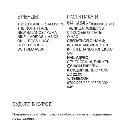
БРЕНДЫ
ПОЛИТИКА И
КОНТАКТЫ
TIMBERLAND /
SALOMON
УСЛОВИЯ И ПОЛОЖЕНИЯ
THE NORTH FACE
ТАБЛИЦА РАЗМЕРОВ
NEW BALANCE /
PUMA
СПОСОБЫ ОПЛАТЫ
NIKE /
ADIDAS /
ASICS
О НАС
ON
/
BOSS
/ UGG
СВЯЗАТЬСЯ С НАМИ;
BIRKENSTOCK
INSTAGRAM,
WHATSAPP
US. POLO ASSN.
INFO@BRANDSTOREKG.C
OM
НАШ АДРЕС
СЕЧЕНОВА 18, БИШКЕК
🕒 ЧАСЫ РАБОТЫ
КАЖДЫЙ ДЕНЬ С 10:30
ДО 22:00
📞 ТЕЛЕФОН
0700 996 899 / 0505 302
648
БУДЬТЕ В КУРСЕ
Подпишитесь чтобы получать обновления и специальные
предложения