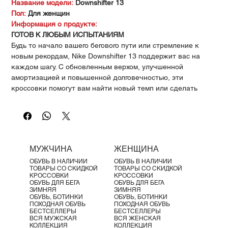
Γ
Название модели:
Downshifter 13
Пол:
Для женщин
Информация о продукте:
ГОТОВ К ЛЮБЫМ ИСПЫТАНИЯМ
Будь то начало вашего бегового пути или стремление к
новым рекордам, Nike Downshifter 13 поддержит вас на
каждом шагу. С обновленным верхом, улучшенной
амортизацией и повышенной долговечностью, эти
кроссовки помогут вам найти новый темп или сделать
первый шаг к достижению ваших целей.
Сделано с Nike Grind
Подошва изготовлена из материалов
Nike Grind, что составляет не менее 15% от всего
материала, сделанного из остатков процесса производства
обуви.
МУЖЧИНА
ЖЕНЩИНА
Дышащая сетка
Мягкая и комфортная сетка обеспечивает
ОБУВЬ В НАЛИЧИИ
ОБУВЬ В НАЛИЧИИ
высокий уровень воздухопроницаемости.
ТОВАРЫ СО СКИДКОЙ
ТОВАРЫ СО СКИДКОЙ
Поддержка и безопасность
Обновленная внутренняя лента
КРОССОВКИ
КРОССОВКИ
ОБУВЬ ДЛЯ БЕГА
ОБУВЬ ДЛЯ БЕГА
обеспечивает фиксацию вокруг средней части стопы для
ЗИМНЯЯ
ЗИМНЯЯ
поддержки и безопасности.
ОБУВЬ, БОТИНКИ
ОБУВЬ, БОТИНКИ
ПОХОДНАЯ ОБУВЬ
ПОХОДНАЯ ОБУВЬ
БЕСТСЕЛЛЕРЫ
БЕСТСЕЛЛЕРЫ
ВСЯ МУЖСКАЯ
ВСЯ ЖЕНСКАЯ
КОЛЛЕКЦИЯ
КОЛЛЕКЦИЯ