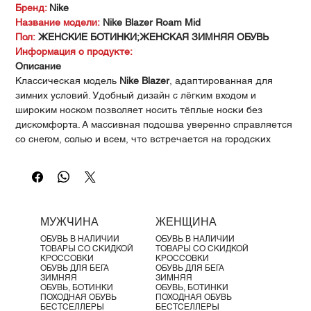
Γ
Бренд:
Nike
Название модели:
Nike Blazer Roam Mid
Пол:
ЖЕНСКИЕ БОТИНКИ;ЖЕНСКАЯ ЗИМНЯЯ ОБУВЬ
Информация о продукте:
Описание
Классическая модель
Nike Blazer
, адаптированная для
зимних условий. Удобный дизайн с лёгким входом и
широким носком позволяет носить тёплые носки без
дискомфорта. А массивная подошва уверенно справляется
со снегом, солью и всем, что встречается на городских
улицах зимой.
Преимущества:
Верх из синтетической кожи — гладкий и прочный
Увеличенная передняя часть (
Nike SB toe box
) для
комфортной посадки
МУЖЧИНА
ЖЕНЩИНА
Широкое изогнутое отверстие для лёгкого надевания,
ОБУВЬ В НАЛИЧИИ
ОБУВЬ В НАЛИЧИИ
даже с плотными носками
ТОВАРЫ СО СКИДКОЙ
ТОВАРЫ СО СКИДКОЙ
Резиновый рант защищает обувь от влаги и грязи
КРОССОВКИ
КРОССОВКИ
ОБУВЬ ДЛЯ БЕГА
ОБУВЬ ДЛЯ БЕГА
Пенная межподошва делает модель лёгкой
ЗИМНЯЯ
ЗИМНЯЯ
Подошва
Rubber Waffle
с глубокими выступами
ОБУВЬ, БОТИНКИ
ОБУВЬ, БОТИНКИ
ПОХОДНАЯ ОБУВЬ
ПОХОДНАЯ ОБУВЬ
обеспечивает сцепление на любых городских
БЕСТСЕЛЛЕРЫ
БЕСТСЕЛЛЕРЫ