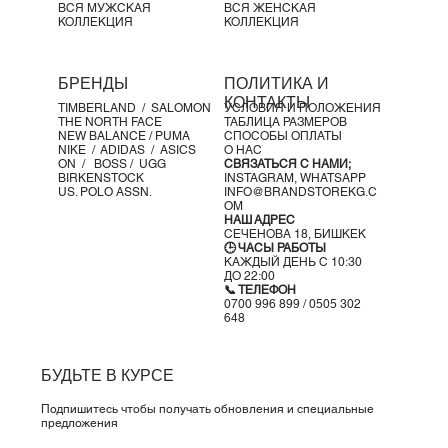
поверхностях
ВСЯ МУЖСКАЯ
ВСЯ ЖЕНСКАЯ
КОЛЛЕКЦИЯ
КОЛЛЕКЦИЯ
Детали продукта:
Межподошва из пены
Резиновая подошва
БРЕНДЫ
ПОЛИТИКА И
Цвет: Summit White / Light Bone / University Gold /
КОНТАКТЫ
TIMBERLAND /
SALOMON
УСЛОВИЯ И ПОЛОЖЕНИЯ
Phantom
THE NORTH FACE
ТАБЛИЦА РАЗМЕРОВ
Артикул:
FQ9065-100
NEW BALANCE /
PUMA
СПОСОБЫ ОПЛАТЫ
NIKE /
ADIDAS /
ASICS
О НАС
Происхождение модели Blazer:
ON
/
BOSS
/ UGG
СВЯЗАТЬСЯ С НАМИ;
Впервые представленные в 1972 году как баскетбольные
BIRKENSTOCK
INSTAGRAM,
WHATSAPP
US. POLO ASSN.
INFO@BRANDSTOREKG.C
кроссовки,
Blazer
со временем превратились в культовую
OM
модель для скейтеров и любителей уличного стиля.
НАШ АДРЕС
СЕЧЕНОВА 18, БИШКЕК
Эволюционировав от простых тканевых хай-топов до
🕒 ЧАСЫ РАБОТЫ
кожаных мид- и лоу-топов, они с каждым годом становятся
КАЖДЫЙ ДЕНЬ С 10:30
ДО 22:00
только лучше.
📞 ТЕЛЕФОН
0700 996 899 / 0505 302
648
БУДЬТЕ В КУРСЕ
Подпишитесь чтобы получать обновления и специальные
предложения