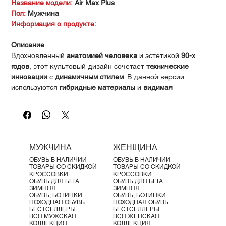
Γ
Название модели:
Air Max Plus
Пол:
Мужчина
Информация о продукте:
Описание
Вдохновленный
анатомией человека
и эстетикой
90-х
годов
, этот культовый дизайн сочетает
технические
инновации
с
динамичным стилем
. В данной версии
используются
гибридные материалы
и
видимая
амортизация Max Air
, обеспечивая многослойный стиль и
невероятный комфорт.
Преимущества
Дизайн, вдохновленный анатомией человека
:
подошва
символизирует позвоночник,
панели верха
– мышцы, а
МУЖЧИНА
ЖЕНЩИНА
шнуровка
напоминает ребра.
ОБУВЬ В НАЛИЧИИ
ОБУВЬ В НАЛИЧИИ
Комбинированный верх
из натуральной и синтетической
ТОВАРЫ СО СКИДКОЙ
ТОВАРЫ СО СКИДКОЙ
кожи, а также текстиля обеспечивает прочность и
КРОССОВКИ
КРОССОВКИ
ОБУВЬ ДЛЯ БЕГА
ОБУВЬ ДЛЯ БЕГА
стильный многослойный вид.
ЗИМНЯЯ
ЗИМНЯЯ
Видимая Max Air амортизация
делает кроссовки
ОБУВЬ, БОТИНКИ
ОБУВЬ, БОТИНКИ
ПОХОДНАЯ ОБУВЬ
ПОХОДНАЯ ОБУВЬ
легкими и комфортными.
БЕСТСЕЛЛЕРЫ
БЕСТСЕЛЛЕРЫ
Гибкие желобки
в промежуточной и внешней подошве
ВСЯ МУЖСКАЯ
ВСЯ ЖЕНСКАЯ
КОЛЛЕКЦИЯ
КОЛЛЕКЦИЯ
способствуют естественному движению стопы.