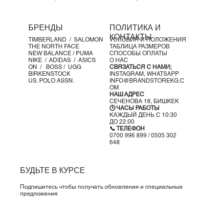
Детали продукта
Промежуточная подошва из пены
для дополнительного
БРЕНДЫ
ПОЛИТИКА И
комфорта
КОНТАКТЫ
TIMBERLAND /
SALOMON
УСЛОВИЯ И ПОЛОЖЕНИЯ
Резиновая подметка
для надежного сцепления
THE NORTH FACE
ТАБЛИЦА РАЗМЕРОВ
Светоотражающие элементы
в дизайне
NEW BALANCE /
PUMA
СПОСОБЫ ОПЛАТЫ
NIKE /
ADIDAS /
ASICS
О НАС
Не предназначено для использования в качестве
ON
/
BOSS
/ UGG
СВЯЗАТЬСЯ С НАМИ;
средств индивидуальной защиты (PPE)
BIRKENSTOCK
INSTAGRAM,
WHATSAPP
US. POLO ASSN.
INFO@BRANDSTOREKG.C
Air Max 95
OM
Air Max 95
– это
универсальные кроссовки
, известные
НАШ АДРЕС
СЕЧЕНОВА 18, БИШКЕК
своей ребристой конструкцией. Это были
первые
🕒 ЧАСЫ РАБОТЫ
кроссовки Nike
, оснащенные
Air-амортизацией в передней
КАЖДЫЙ ДЕНЬ С 10:30
ДО 22:00
части стопы
. Впервые они были представлены с
черной
📞 ТЕЛЕФОН
подошвой
, что стало
уникальной особенностью
для того
0700 996 899 / 0505 302
648
времени и сделало их стильным выбором в любых
условиях.
БУДЬТЕ В КУРСЕ
Подпишитесь чтобы получать обновления и специальные
предложения