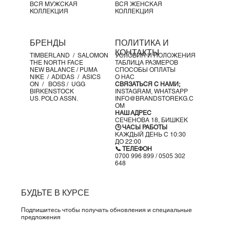
Резиновая подошва с надёжным сцеплением
ВСЯ МУЖСКАЯ
ВСЯ ЖЕНСКАЯ
КОЛЛЕКЦИЯ
КОЛЛЕКЦИЯ
Цвет:
Black / Metallic Silver
Артикул:
IB6689-001
💨 Технология Max Air:
БРЕНДЫ
ПОЛИТИКА И
Легендарная амортизация и культовый дизайн —
КОНТАКТЫ
TIMBERLAND /
SALOMON
УСЛОВИЯ И ПОЛОЖЕНИЯ
вдохновлён архитектурой Парижа от дизайнера
Tinker
THE NORTH FACE
ТАБЛИЦА РАЗМЕРОВ
Hatfield
.
NEW BALANCE /
PUMA
СПОСОБЫ ОПЛАТЫ
NIKE /
ADIDAS /
ASICS
О НАС
Max Air
обеспечивает мягкость, лёгкость и оптимальную
ON
/
BOSS
/ UGG
СВЯЗАТЬСЯ С НАМИ;
поддержку при каждом шаге.
BIRKENSTOCK
INSTAGRAM,
WHATSAPP
US. POLO ASSN.
INFO@BRANDSTOREKG.C
OM
НАШ АДРЕС
СЕЧЕНОВА 18, БИШКЕК
🕒 ЧАСЫ РАБОТЫ
КАЖДЫЙ ДЕНЬ С 10:30
ДО 22:00
📞 ТЕЛЕФОН
0700 996 899 / 0505 302
648
БУДЬТЕ В КУРСЕ
Подпишитесь чтобы получать обновления и специальные
предложения