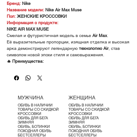
Γ
Бренд:
Nike
Название модели:
Nike Air Max Muse
Пол:
ЖЕНСКИЕ КРОССОВКИ
Информация о продукте:
NIKE AIR MAX MUSE
Смелая и футуристичная модель в семье
Air Max
.
Её выразительные пропорции, изящная отделка и высокая
арка демонстрируют легендарную
технологию Air
, став
символом новой эпохи стиля и самовыражения.
🔥 Преимущества:
Верх из синтетической кожи и текстиля
— прочность и
многослойный дизайн
Сетчатые вставки
— обеспечивают вентиляцию и
комфорт
Амортизация Max Air
— мягкость и поддержка на весь
МУЖЧИНА
ЖЕНЩИНА
день
ОБУВЬ В НАЛИЧИИ
ОБУВЬ В НАЛИЧИИ
Новый логотип Air Max
на язычке
ТОВАРЫ СО СКИДКОЙ
ТОВАРЫ СО СКИДКОЙ
Металлизированные акценты
— современный и
КРОССОВКИ
КРОССОВКИ
ОБУВЬ ДЛЯ БЕГА
ОБУВЬ ДЛЯ БЕГА
эффектный вид
ЗИМНЯЯ
ЗИМНЯЯ
🪶 Детали продукта:
ОБУВЬ, БОТИНКИ
ОБУВЬ, БОТИНКИ
ПОХОДНАЯ ОБУВЬ
ПОХОДНАЯ ОБУВЬ
Промежуточная подошва из пены
БЕСТСЕЛЛЕРЫ
БЕСТСЕЛЛЕРЫ