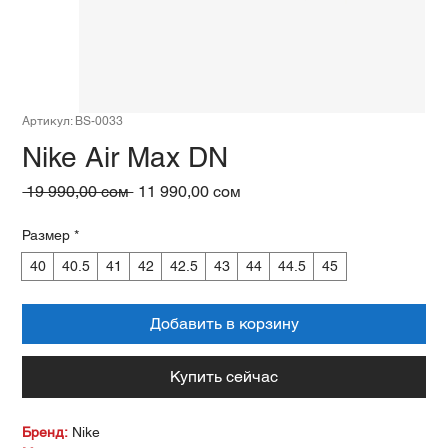
Артикул: BS-0033
Nike Air Max DN
Обычная
Спеццена
 19 990,00 сом 
11 990,00 сом
цена
Размер
*
40
40.5
41
42
42.5
43
44
44.5
45
Добавить в корзину
Купить сейчас
Бренд:
Nike