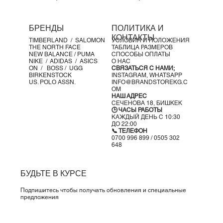
Максимальная энергия
Обеспечивая комфорт от верха до
низа, этот тактильный дизайн обладает упругостью на
БРЕНДЫ
ПОЛИТИКА И
уровне производительности, чтобы придать энергию
КОНТАКТЫ
TIMBERLAND /
SALOMON
УСЛОВИЯ И ПОЛОЖЕНИЯ
каждому вашему движению. В конце концов, кто сказал,
THE NORTH FACE
ТАБЛИЦА РАЗМЕРОВ
что поход на концерт не является спортом?
NEW BALANCE /
PUMA
СПОСОБЫ ОПЛАТЫ
NIKE /
ADIDAS /
ASICS
О НАС
Детали продукта
ON
/
BOSS
/ UGG
СВЯЗАТЬСЯ С НАМИ;
Глянцевые акценты
BIRKENSTOCK
INSTAGRAM,
WHATSAPP
US. POLO ASSN.
INFO@BRANDSTOREKG.C
Пенная межподошва
OM
Резиновая подошва
НАШ АДРЕС
СЕЧЕНОВА 18, БИШКЕК
Происхождение Nike Air Max
Революционная технология Air
🕒 ЧАСЫ РАБОТЫ
впервые появилась в обуви Nike в 1978 году. В 1987 году Air
КАЖДЫЙ ДЕНЬ С 10:30
ДО 22:00
Max 1 дебютировали с видимой технологией Air в пятке,
📞 ТЕЛЕФОН
что позволило поклонникам не только ощущать
0700 996 899 / 0505 302
648
амортизацию Air, но и видеть ее. С тех пор кроссовки Air
Max нового поколения стали популярны среди спортсменов
и коллекционеров благодаря ярким сочетаниям цветов и
БУДЬТЕ В КУРСЕ
надежной, легкой амортизации.
Подпишитесь чтобы получать обновления и специальные
предложения