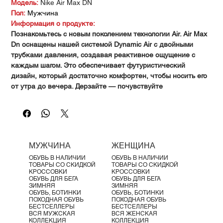
Γ
Модель:
Nike Air Max DN
Пол:
Мужчина
Информация о продукте:
Познакомьтесь с новым поколением технологии Air. Air Max
Dn оснащены нашей системой Dynamic Air с двойными
трубками давления, создавая реактивное ощущение с
каждым шагом. Это обеспечивает футуристический
дизайн, который достаточно комфортен, чтобы носить его
от утра до вечера. Дерзайте — почувствуйте
нереальность.
Максимальное движение
Наша система Dynamic Air
включает 2 набора двойных трубок давления. С
наибольшим давлением в пятке и самым мягким давлением
ближе к середине стопы, уровни воздуха перемещаются
МУЖЧИНА
ЖЕНЩИНА
внутри каждого набора для плавного перехода при каждом
ОБУВЬ В НАЛИЧИИ
ОБУВЬ В НАЛИЧИИ
шаге.
ТОВАРЫ СО СКИДКОЙ
ТОВАРЫ СО СКИДКОЙ
Максимальный комфорт
Многослойная сетка в верхней
КРОССОВКИ
КРОССОВКИ
ОБУВЬ ДЛЯ БЕГА
ОБУВЬ ДЛЯ БЕГА
части кроссовок ощущается легкой и дышащей, с
ЗИМНЯЯ
ЗИМНЯЯ
тактильным принтом для текстурного вида. Мягкая пена
ОБУВЬ, БОТИНКИ
ОБУВЬ, БОТИНКИ
ПОХОДНАЯ ОБУВЬ
ПОХОДНАЯ ОБУВЬ
окружает систему амортизации для улучшенного
БЕСТСЕЛЛЕРЫ
БЕСТСЕЛЛЕРЫ
ощущения, которое одновременно мягкое и
ВСЯ МУЖСКАЯ
ВСЯ ЖЕНСКАЯ
КОЛЛЕКЦИЯ
КОЛЛЕКЦИЯ
поддерживающее.