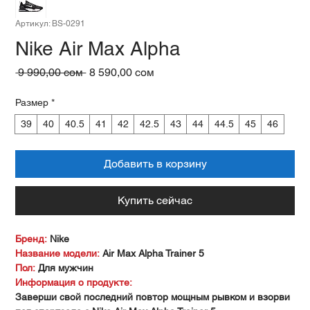
Артикул: BS-0291
Nike Air Max Alpha
Обычная
Спеццена
 9 990,00 сом 
8 590,00 сом
цена
Размер
*
39
40
40.5
41
42
42.5
43
44
44.5
45
46
Добавить в корзину
Купить сейчас
Бренд:
Nike
Название модели:
Air Max Alpha Trainer 5
Пол:
Для мужчин
Информация о продукте:
Заверши свой последний повтор мощным рывком и взорви