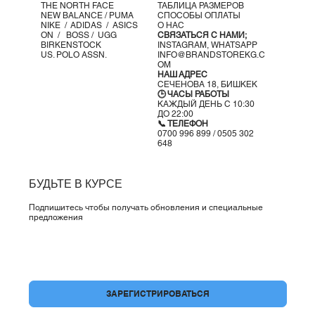
THE NORTH FACE
ТАБЛИЦА РАЗМЕРОВ
NEW BALANCE /
PUMA
СПОСОБЫ ОПЛАТЫ
NIKE /
ADIDAS /
ASICS
О НАС
ON
/
BOSS
/ UGG
СВЯЗАТЬСЯ С НАМИ;
BIRKENSTOCK
INSTAGRAM,
WHATSAPP
US. POLO ASSN.
INFO@BRANDSTOREKG.C
OM
НАШ АДРЕС
СЕЧЕНОВА 18, БИШКЕК
🕒 ЧАСЫ РАБОТЫ
КАЖДЫЙ ДЕНЬ С 10:30
ДО 22:00
📞 ТЕЛЕФОН
0700 996 899 / 0505 302
648
БУДЬТЕ В КУРСЕ
Подпишитесь чтобы получать обновления и специальные
предложения
Да, подпишите меня на вашу рассылку.
*
ЗАРЕГИСТРИРОВАТЬСЯ