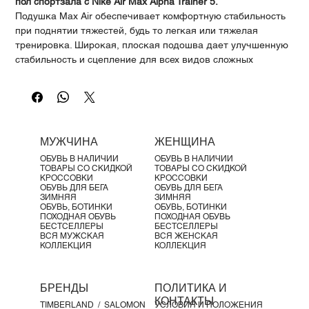
Γ
пол спортзала с Nike Air Max Alpha Trainer 5.
Подушка Max Air обеспечивает комфортную стабильность
при поднятии тяжестей, будь то легкая или тяжелая
тренировка. Широкая, плоская подошва дает улучшенную
стабильность и сцепление для всех видов сложных
тренировок, не жертвуя стилем, когда ты перемещаешься
от станции к станции и от сета к сету.
Комфортная амортизация
Пеноматериал средней подошвы
с подушкой Max Air в пятке обеспечивает долговременный
комфорт. Пенистый воротник смягчает давление на
МУЖЧИНА
ЖЕНЩИНА
лодыжку при каждом движении.
ОБУВЬ В НАЛИЧИИ
ОБУВЬ В НАЛИЧИИ
Прочная основа
Плоская, широкая подошва с улучшенным
ТОВАРЫ СО СКИДКОЙ
ТОВАРЫ СО СКИДКОЙ
резиновым протектором обеспечивает стабильность и
КРОССОВКИ
КРОССОВКИ
ОБУВЬ ДЛЯ БЕГА
ОБУВЬ ДЛЯ БЕГА
сцепление. Резина оборачивается по бокам, удерживая
ЗИМНЯЯ
ЗИМНЯЯ
ногу на подошве при боковых движениях. Гибкие канавки в
ОБУВЬ, БОТИНКИ
ОБУВЬ, БОТИНКИ
ПОХОДНАЯ ОБУВЬ
ПОХОДНАЯ ОБУВЬ
передней части подошвы разработаны для выполнения
БЕСТСЕЛЛЕРЫ
БЕСТСЕЛЛЕРЫ
выпадов.
ВСЯ МУЖСКАЯ
ВСЯ ЖЕНСКАЯ
КОЛЛЕКЦИЯ
КОЛЛЕКЦИЯ
Детали продукта
Прочный, дышащий сетчатый верх
Петля на пятке для удобства надевания
БРЕНДЫ
ПОЛИТИКА И
КОНТАКТЫ
TIMBERLAND /
SALOMON
УСЛОВИЯ И ПОЛОЖЕНИЯ