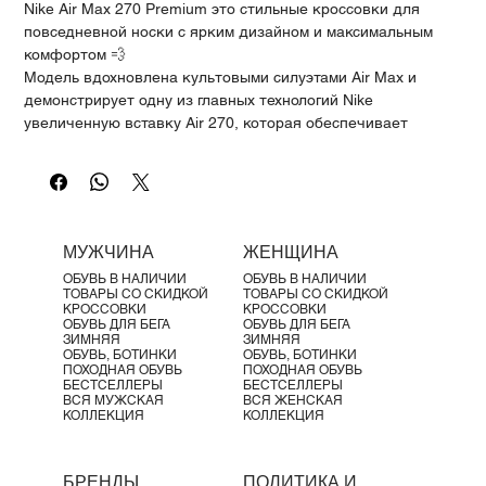
Nike Air Max 270 Premium это стильные кроссовки для
повседневной носки с ярким дизайном и максимальным
комфортом 💨
Модель вдохновлена культовыми силуэтами Air Max и
демонстрирует одну из главных технологий Nike
увеличенную вставку Air 270, которая обеспечивает
мягкость и амортизацию на весь день. Лёгкий верх и
современный внешний вид делают их идеальным выбором
для города.
Характеристики продукта:
✔️ Амортизация Max Air 270 для комфорта на весь день
МУЖЧИНА
ЖЕНЩИНА
✔️ Лёгкий и дышащий верх
ОБУВЬ В НАЛИЧИИ
ОБУВЬ В НАЛИЧИИ
✔️ Мягкая промежуточная подошва из пены
ТОВАРЫ СО СКИДКОЙ
ТОВАРЫ СО СКИДКОЙ
✔️ Эластичная внутренняя конструкция для удобной
КРОССОВКИ
КРОССОВКИ
ОБУВЬ ДЛЯ БЕГА
ОБУВЬ ДЛЯ БЕГА
посадки
ЗИМНЯЯ
ЗИМНЯЯ
✔️ Надёжное сцепление и износостойкость
ОБУВЬ, БОТИНКИ
ОБУВЬ, БОТИНКИ
ПОХОДНАЯ ОБУВЬ
ПОХОДНАЯ ОБУВЬ
Материалы:
БЕСТСЕЛЛЕРЫ
БЕСТСЕЛЛЕРЫ
Текстильный и синтетический верх
ВСЯ МУЖСКАЯ
ВСЯ ЖЕНСКАЯ
КОЛЛЕКЦИЯ
КОЛЛЕКЦИЯ
Промежуточная подошва из пены
Резиновая подошва
Дополнительно:
БРЕНДЫ
ПОЛИТИКА И