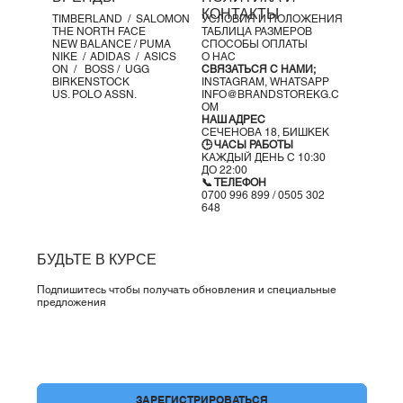
Сетчатые вставки для вентиляции
КОНТАКТЫ
TIMBERLAND /
SALOMON
УСЛОВИЯ И ПОЛОЖЕНИЯ
Двухкомпонентная подошва
THE NORTH FACE
ТАБЛИЦА РАЗМЕРОВ
NEW BALANCE /
PUMA
СПОСОБЫ ОПЛАТЫ
NIKE /
ADIDAS /
ASICS
О НАС
ON
/
BOSS
/ UGG
СВЯЗАТЬСЯ С НАМИ;
BIRKENSTOCK
INSTAGRAM,
WHATSAPP
US. POLO ASSN.
INFO@BRANDSTOREKG.C
OM
НАШ АДРЕС
СЕЧЕНОВА 18, БИШКЕК
🕒 ЧАСЫ РАБОТЫ
КАЖДЫЙ ДЕНЬ С 10:30
ДО 22:00
📞 ТЕЛЕФОН
0700 996 899 / 0505 302
648
БУДЬТЕ В КУРСЕ
Подпишитесь чтобы получать обновления и специальные
предложения
Да, подпишите меня на вашу рассылку.
*
ЗАРЕГИСТРИРОВАТЬСЯ