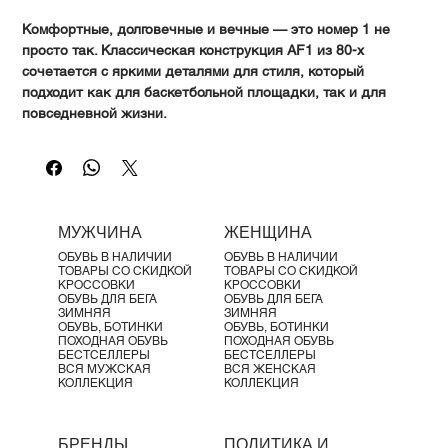
Γ
Комфортные, долговечные и вечные — это номер 1 не
просто так. Классическая конструкция AF1 из 80-х
сочетается с яркими деталями для стиля, который
подходит как для баскетбольной площадки, так и для
повседневной жизни.
Преимущества
От прочной строчки до безупречных материалов и
конструкции cupsole — эти кроссовки обеспечивают
долговечный стиль, который гладче стекла на щите.
Изначально разработанная для баскетбола,
МУЖЧИНА
ЖЕНЩИНА
амортизация Nike Air обеспечивает длительный
ОБУВЬ В НАЛИЧИИ
ОБУВЬ В НАЛИЧИИ
комфорт.
ТОВАРЫ СО СКИДКОЙ
ТОВАРЫ СО СКИДКОЙ
Низкий мягкий воротник выглядит элегантно и
КРОССОВКИ
КРОССОВКИ
ОБУВЬ ДЛЯ БЕГА
ОБУВЬ ДЛЯ БЕГА
обеспечивает комфорт.
ЗИМНЯЯ
ЗИМНЯЯ
Резиновая подошва с кругами поворота для баскетбола
ОБУВЬ, БОТИНКИ
ОБУВЬ, БОТИНКИ
ПОХОДНАЯ ОБУВЬ
ПОХОДНАЯ ОБУВЬ
обеспечивает сцепление и долговечность.
БЕСТСЕЛЛЕРЫ
БЕСТСЕЛЛЕРЫ
Детали продукта
ВСЯ МУЖСКАЯ
ВСЯ ЖЕНСКАЯ
КОЛЛЕКЦИЯ
КОЛЛЕКЦИЯ
Пена в межподошве
Перфорации на носке
Air Force 1
БРЕНДЫ
ПОЛИТИКА И