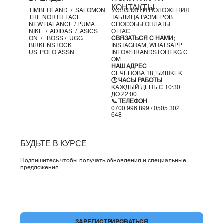
Впервые представленные в 1982 году как обязательные
КОНТАКТЫ
TIMBERLAND /
SALOMON
УСЛОВИЯ И ПОЛОЖЕНИЯ
для баскетбола, Air Force 1 обрели популярность в 90-х.
THE NORTH FACE
ТАБЛИЦА РАЗМЕРОВ
Чистый вид классических белых AF1 был признан как на
NEW BALANCE /
PUMA
СПОСОБЫ ОПЛАТЫ
NIKE /
ADIDAS /
ASICS
О НАС
баскетбольных площадках, так и за их пределами. Найдя
ON
/
BOSS
/ UGG
СВЯЗАТЬСЯ С НАМИ;
свое место в культуре хип-хопа, выпуская ограниченные
BIRKENSTOCK
INSTAGRAM,
WHATSAPP
US. POLO ASSN.
INFO@BRANDSTOREKG.C
коллаборации и цветовые варианты, Air Force 1 стали
OM
культовыми кроссовками по всему миру. И с более чем
НАШ АДРЕС
СЕЧЕНОВА 18, БИШКЕК
2000 итерациями этой модели, ее влияние на моду, музыку
🕒 ЧАСЫ РАБОТЫ
и культуру кроссовок невозможно отрицать.
КАЖДЫЙ ДЕНЬ С 10:30
ДО 22:00
📞 ТЕЛЕФОН
0700 996 899 / 0505 302
648
БУДЬТЕ В КУРСЕ
Подпишитесь чтобы получать обновления и специальные
предложения
Да, подпишите меня на вашу рассылку.
*
ЗАРЕГИСТРИРОВАТЬСЯ