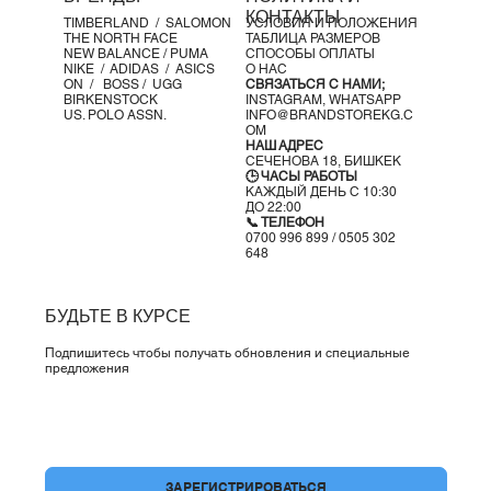
КОНТАКТЫ
TIMBERLAND /
SALOMON
УСЛОВИЯ И ПОЛОЖЕНИЯ
THE NORTH FACE
ТАБЛИЦА РАЗМЕРОВ
NEW BALANCE /
PUMA
СПОСОБЫ ОПЛАТЫ
NIKE /
ADIDAS /
ASICS
О НАС
ON
/
BOSS
/ UGG
СВЯЗАТЬСЯ С НАМИ;
BIRKENSTOCK
INSTAGRAM,
WHATSAPP
US. POLO ASSN.
INFO@BRANDSTOREKG.C
OM
НАШ АДРЕС
СЕЧЕНОВА 18, БИШКЕК
🕒 ЧАСЫ РАБОТЫ
КАЖДЫЙ ДЕНЬ С 10:30
ДО 22:00
📞 ТЕЛЕФОН
0700 996 899 / 0505 302
648
БУДЬТЕ В КУРСЕ
Подпишитесь чтобы получать обновления и специальные
предложения
Да, подпишите меня на вашу рассылку.
*
ЗАРЕГИСТРИРОВАТЬСЯ