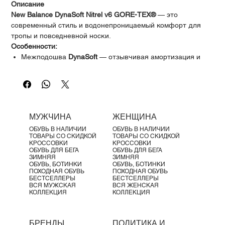
Γ
Описание
New Balance DynaSoft Nitrel v6 GORE-TEX®
— это
современный стиль и водонепроницаемый комфорт для
тропы и повседневной носки.
Особенности:
Межподошва
DynaSoft
— отзывчивая амортизация и
повышенный комфорт
Подошва
AT Tread
— универсальное сцепление на
дорогах и бездорожье
Бесшовные накладки для лёгкости и прочности
Вставка из
EVA
для дополнительного комфорта
МУЖЧИНА
ЖЕНЩИНА
Вес:
250 г
ОБУВЬ В НАЛИЧИИ
ОБУВЬ В НАЛИЧИИ
Материалы:
ТОВАРЫ СО СКИДКОЙ
ТОВАРЫ СО СКИДКОЙ
Прочный текстиль и сетчатый верх
КРОССОВКИ
КРОССОВКИ
ОБУВЬ ДЛЯ БЕГА
ОБУВЬ ДЛЯ БЕГА
Ткань
GORE-TEX®
— защита от ветра, дождя и влаги
ЗИМНЯЯ
ЗИМНЯЯ
при сохранении воздухопроницаемости
ОБУВЬ, БОТИНКИ
ОБУВЬ, БОТИНКИ
ПОХОДНАЯ ОБУВЬ
ПОХОДНАЯ ОБУВЬ
БЕСТСЕЛЛЕРЫ
БЕСТСЕЛЛЕРЫ
ВСЯ МУЖСКАЯ
ВСЯ ЖЕНСКАЯ
КОЛЛЕКЦИЯ
КОЛЛЕКЦИЯ
БРЕНДЫ
ПОЛИТИКА И