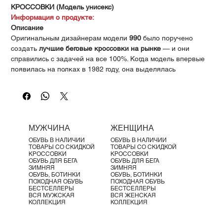
Γ
КРОССОВКИ (Модель унисекс)
Информация о продукте:
Описание
Оригинальным дизайнерам модели
990
было поручено
создать
лучшие беговые кроссовки на рынке
— и они
справились с задачей на все 100%. Когда модель впервые
появилась на полках в 1982 году, она выделялась
сдержанной серой расцветкой и тогда невиданной
трёхзначной ценой. Для опытных бегунов и продвинутых
ценителей уличной моды
990 стала символом качества и
безупречного вкуса
.
С тех пор модель неоднократно обновлялась: появлялись
МУЖЧИНА
ЖЕНЩИНА
новые цвета и технологические улучшения, но
аура
ОБУВЬ В НАЛИЧИИ
ОБУВЬ В НАЛИЧИИ
культового статуса 990
осталась неизменной. Это та самая
ТОВАРЫ СО СКИДКОЙ
ТОВАРЫ СО СКИДКОЙ
пара кроссовок, которая настолько хороша, что
мы до сих
КРОССОВКИ
КРОССОВКИ
ОБУВЬ ДЛЯ БЕГА
ОБУВЬ ДЛЯ БЕГА
пор продолжаем её выпускать
.
ЗИМНЯЯ
ЗИМНЯЯ
Модель
MADE in USA 990v4
, представленная в 2016 году,
ОБУВЬ, БОТИНКИ
ОБУВЬ, БОТИНКИ
ПОХОДНАЯ ОБУВЬ
ПОХОДНАЯ ОБУВЬ
продолжает развитие силуэта v3 с более обтекаемым
БЕСТСЕЛЛЕРЫ
БЕСТСЕЛЛЕРЫ
верхом из сетки и замши, а также улучшенной
ВСЯ МУЖСКАЯ
ВСЯ ЖЕНСКАЯ
КОЛЛЕКЦИЯ
КОЛЛЕКЦИЯ
амортизацией.
Характеристики