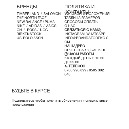
Амортизация
ENCAP
: сочетание лёгкой пены и прочного
БРЕНДЫ
ПОЛИТИКА И
полиуретанового обода для устойчивости и комфорта
КОНТАКТЫ
TIMBERLAND /
SALOMON
УСЛОВИЯ И ПОЛОЖЕНИЯ
Язычок с фирменной меткой
MADE in USA
THE NORTH FACE
ТАБЛИЦА РАЗМЕРОВ
Верх из премиальной
замши и сетки (Pigskin/Mesh)
NEW BALANCE /
PUMA
СПОСОБЫ ОПЛАТЫ
NIKE /
ADIDAS /
ASICS
О НАС
Материалы
ON
/
BOSS
/ UGG
СВЯЗАТЬСЯ С НАМИ;
Верх: натуральная замша (свиная кожа) и сетчатый
BIRKENSTOCK
INSTAGRAM,
WHATSAPP
US. POLO ASSN.
INFO@BRANDSTOREKG.C
текстиль
OM
Подошва: технология ENCAP
НАШ АДРЕС
СЕЧЕНОВА 18, БИШКЕК
Эти кроссовки — не просто обувь. Это
наследие, стиль и
🕒 ЧАСЫ РАБОТЫ
производительность
, проверенные временем.
КАЖДЫЙ ДЕНЬ С 10:30
ДО 22:00
📞 ТЕЛЕФОН
0700 996 899 / 0505 302
648
БУДЬТЕ В КУРСЕ
Подпишитесь чтобы получать обновления и специальные
предложения
Да, подпишите меня на вашу рассылку.
*