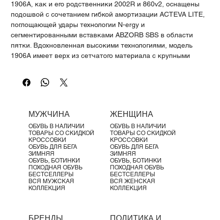
Γ
1906A, как и его родственники 2002R и 860v2, оснащены
подошвой с сочетанием гибкой амортизации ACTEVA LITE,
поглощающей удары технологии N-ergy и
сегментированными вставками ABZORB SBS в области
пятки. Вдохновленная высокими технологиями, модель
1906A имеет верх из сетчатого материала с крупными
отверстиями и серией изогнутых синтетических накладок.
Этот уникальный подход к дизайну эпохи придаёт
элегантность и производительность.
Особенности:
Амортизация ACTEVA LITE в средней части подошвы
МУЖЧИНА
ЖЕНЩИНА
Пятка с амортизацией ABZORB SBS
ОБУВЬ В НАЛИЧИИ
ОБУВЬ В НАЛИЧИИ
Подошва N-ergy обеспечивает превосходное
ТОВАРЫ СО СКИДКОЙ
ТОВАРЫ СО СКИДКОЙ
поглощение ударов
КРОССОВКИ
КРОССОВКИ
ОБУВЬ ДЛЯ БЕГА
ОБУВЬ ДЛЯ БЕГА
Технология Stability Web для поддержки свода стопы
ЗИМНЯЯ
ЗИМНЯЯ
TPU-каркас пятки
ОБУВЬ, БОТИНКИ
ОБУВЬ, БОТИНКИ
ПОХОДНАЯ ОБУВЬ
ПОХОДНАЯ ОБУВЬ
Резиновая подошва
БЕСТСЕЛЛЕРЫ
БЕСТСЕЛЛЕРЫ
Материалы:
ВСЯ МУЖСКАЯ
ВСЯ ЖЕНСКАЯ
КОЛЛЕКЦИЯ
КОЛЛЕКЦИЯ
Верх из сетки с синтетическими накладками
Подкладка из сетки
БРЕНДЫ
ПОЛИТИКА И