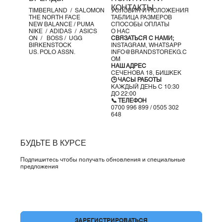
КОНТАКТЫ
TIMBERLAND /
SALOMON
УСЛОВИЯ И ПОЛОЖЕНИЯ
THE NORTH FACE
ТАБЛИЦА РАЗМЕРОВ
NEW BALANCE /
PUMA
СПОСОБЫ ОПЛАТЫ
NIKE /
ADIDAS /
ASICS
О НАС
ON
/
BOSS
/ UGG
СВЯЗАТЬСЯ С НАМИ;
BIRKENSTOCK
INSTAGRAM,
WHATSAPP
US. POLO ASSN.
INFO@BRANDSTOREKG.C
OM
НАШ АДРЕС
СЕЧЕНОВА 18, БИШКЕК
🕒 ЧАСЫ РАБОТЫ
КАЖДЫЙ ДЕНЬ С 10:30
ДО 22:00
📞 ТЕЛЕФОН
0700 996 899 / 0505 302
648
БУДЬТЕ В КУРСЕ
Подпишитесь чтобы получать обновления и специальные
предложения
Да, подпишите меня на вашу рассылку.
*
ЗАРЕГИСТРИРОВАТЬСЯ