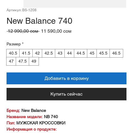
Артикул: BS-1208
New Balance 740
Обычная
Спеццена
 12 990,00 сом 
11 590,00 сом
цена
Размер
*
40.5
41.5
42
42.5
43
44
44.5
45
45.5
46.5
47
47.5
49
Добавить в корзину
Купить сейчас
Бренд:
New Balance
Название модели:
NB 740
Пол:
МУЖСКАЯ КРОССОВКИ
Информация о продукте: