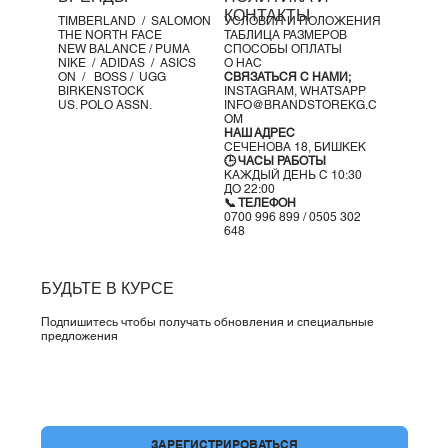
темное время суток
КОНТАКТЫ
TIMBERLAND /
SALOMON
УСЛОВИЯ И ПОЛОЖЕНИЯ
Материалы:
THE NORTH FACE
ТАБЛИЦА РАЗМЕРОВ
Дышащая сетка в подложке
NEW BALANCE /
PUMA
СПОСОБЫ ОПЛАТЫ
NIKE /
ADIDAS /
ASICS
О НАС
Синтетические накладки
ON
/
BOSS
/ UGG
СВЯЗАТЬСЯ С НАМИ;
Прочная резиновая подошва
для сцепления и
BIRKENSTOCK
INSTAGRAM,
WHATSAPP
US. POLO ASSN.
INFO@BRANDSTOREKG.C
долговечности
OM
НАШ АДРЕС
СЕЧЕНОВА 18, БИШКЕК
🕒 ЧАСЫ РАБОТЫ
КАЖДЫЙ ДЕНЬ С 10:30
ДО 22:00
📞 ТЕЛЕФОН
0700 996 899 / 0505 302
648
БУДЬТЕ В КУРСЕ
Подпишитесь чтобы получать обновления и специальные
предложения
Да, подпишите меня на вашу рассылку.
*
ЗАРЕГИСТРИРОВАТЬСЯ