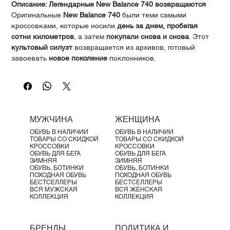
Γ
Описание: Легендарные New Balance 740 возвращаются
Оригинальные
New Balance 740
были теми самыми
кроссовками, которые носили
день за днем, пробегая
сотни километров
, а затем
покупали снова и снова
. Этот
культовый силуэт
возвращается из архивов, готовый
завоевать
новое поколение
поклонников.
New Balance 740
совмещает классические элементы
беговой обуви 2000-х
–
воздушную сетку,
сегментированную межподошву и обтекаемый силуэт
– с
современными деталями
, такими как
двухцветная сетка и
геометрические накладки
, придающими модели
МУЖЧИНА
ЖЕНЩИНА
уникальный визуальный стиль
.
ОБУВЬ В НАЛИЧИИ
ОБУВЬ В НАЛИЧИИ
Независимо от того,
открываете ли вы для себя 740
ТОВАРЫ СО СКИДКОЙ
ТОВАРЫ СО СКИДКОЙ
впервые или заново влюбляетесь в проверенный
КРОССОВКИ
КРОССОВКИ
ОБУВЬ ДЛЯ БЕГА
ОБУВЬ ДЛЯ БЕГА
временем дизайн
, эти кроссовки готовы стать вашими
ЗИМНЯЯ
ЗИМНЯЯ
новыми любимыми
.
ОБУВЬ, БОТИНКИ
ОБУВЬ, БОТИНКИ
ПОХОДНАЯ ОБУВЬ
ПОХОДНАЯ ОБУВЬ
Характеристики продукта:
БЕСТСЕЛЛЕРЫ
БЕСТСЕЛЛЕРЫ
Межподошва ABZORB
поглощает удары, сочетая
ВСЯ МУЖСКАЯ
ВСЯ ЖЕНСКАЯ
КОЛЛЕКЦИЯ
КОЛЛЕКЦИЯ
амортизацию и устойчивость к сжатию
Фирменный литой логотип "N" из TPU
Светоотражающие элементы
для лучшей видимости в
БРЕНДЫ
ПОЛИТИКА И