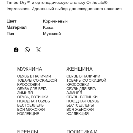
Γ
TimberDry™ и ортопедическую стельку OrthoLite®
Impressions. Идеальный выбор для ежедневного ношения.
Цвет
Коричневый
Материал
Кожа
Пол
Мужской
Сезон
Всесезонный
Высота каблука
Средний
Ширина
Стандартная
Водостойкость
Водостойкая мембрана TimberDry™
МУЖЧИНА
ЖЕНЩИНА
ОБУВЬ В НАЛИЧИИ
ОБУВЬ В НАЛИЧИИ
ТОВАРЫ СО СКИДКОЙ
ТОВАРЫ СО СКИДКОЙ
КРОССОВКИ
КРОССОВКИ
ОБУВЬ ДЛЯ БЕГА
ОБУВЬ ДЛЯ БЕГА
ЗИМНЯЯ
ЗИМНЯЯ
ОБУВЬ, БОТИНКИ
ОБУВЬ, БОТИНКИ
ПОХОДНАЯ ОБУВЬ
ПОХОДНАЯ ОБУВЬ
БЕСТСЕЛЛЕРЫ
БЕСТСЕЛЛЕРЫ
ВСЯ МУЖСКАЯ
ВСЯ ЖЕНСКАЯ
КОЛЛЕКЦИЯ
КОЛЛЕКЦИЯ
БРЕНДЫ
ПОЛИТИКА И