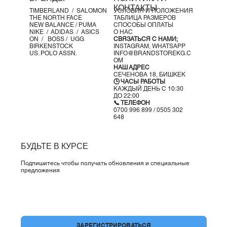
КОНТАКТЫ
TIMBERLAND /
SALOMON
УСЛОВИЯ И ПОЛОЖЕНИЯ
THE NORTH FACE
ТАБЛИЦА РАЗМЕРОВ
NEW BALANCE /
PUMA
СПОСОБЫ ОПЛАТЫ
NIKE /
ADIDAS /
ASICS
О НАС
ON
/
BOSS
/ UGG
СВЯЗАТЬСЯ С НАМИ;
BIRKENSTOCK
INSTAGRAM,
WHATSAPP
US. POLO ASSN.
INFO@BRANDSTOREKG.C
OM
НАШ АДРЕС
СЕЧЕНОВА 18, БИШКЕК
🕒 ЧАСЫ РАБОТЫ
КАЖДЫЙ ДЕНЬ С 10:30
ДО 22:00
📞 ТЕЛЕФОН
0700 996 899 / 0505 302
648
БУДЬТЕ В КУРСЕ
Подпишитесь чтобы получать обновления и специальные
предложения
Да, подпишите меня на вашу рассылку.
*
ЗАРЕГИСТРИРОВАТЬСЯ