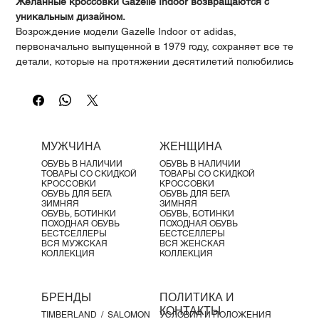
Γ
Желанные кроссовки Gazelle Indoor возвращаются с
уникальным дизайном.
Возрождение модели Gazelle Indoor от adidas,
первоначально выпущенной в 1979 году, сохраняет все те
детали, которые на протяжении десятилетий полюбились
футбольным фанатам, инди-рокерам и коллекционерам
кроссовок. Мягкий замш и прочная кожаная подкладка
сочетаются с резиновой подошвой, создающей эффект
прозрачности. Три полоски и металлическая золотая
надпись завершают аутентичный образ.
МУЖЧИНА
ЖЕНЩИНА
Детали:
ОБУВЬ В НАЛИЧИИ
ОБУВЬ В НАЛИЧИИ
Застежка на шнурках
ТОВАРЫ СО СКИДКОЙ
ТОВАРЫ СО СКИДКОЙ
Верх из замши
КРОССОВКИ
КРОССОВКИ
ОБУВЬ ДЛЯ БЕГА
ОБУВЬ ДЛЯ БЕГА
Кожаная подкладка
ЗИМНЯЯ
ЗИМНЯЯ
Резиновая подошва
ОБУВЬ, БОТИНКИ
ОБУВЬ, БОТИНКИ
ПОХОДНАЯ ОБУВЬ
ПОХОДНАЯ ОБУВЬ
БЕСТСЕЛЛЕРЫ
БЕСТСЕЛЛЕРЫ
ВСЯ МУЖСКАЯ
ВСЯ ЖЕНСКАЯ
КОЛЛЕКЦИЯ
КОЛЛЕКЦИЯ
БРЕНДЫ
ПОЛИТИКА И
КОНТАКТЫ
TIMBERLAND /
SALOMON
УСЛОВИЯ И ПОЛОЖЕНИЯ