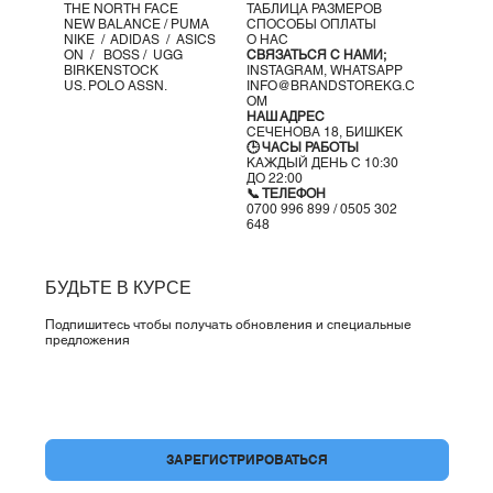
THE NORTH FACE
ТАБЛИЦА РАЗМЕРОВ
NEW BALANCE /
PUMA
СПОСОБЫ ОПЛАТЫ
NIKE /
ADIDAS /
ASICS
О НАС
ON
/
BOSS
/ UGG
СВЯЗАТЬСЯ С НАМИ;
BIRKENSTOCK
INSTAGRAM,
WHATSAPP
US. POLO ASSN.
INFO@BRANDSTOREKG.C
OM
НАШ АДРЕС
СЕЧЕНОВА 18, БИШКЕК
🕒 ЧАСЫ РАБОТЫ
КАЖДЫЙ ДЕНЬ С 10:30
ДО 22:00
📞 ТЕЛЕФОН
0700 996 899 / 0505 302
648
БУДЬТЕ В КУРСЕ
Подпишитесь чтобы получать обновления и специальные
предложения
Да, подпишите меня на вашу рассылку.
*
ЗАРЕГИСТРИРОВАТЬСЯ