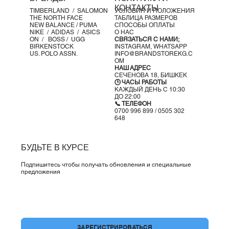
Перепад подошвы: 6 мм (пятка — 39 мм / носок — 33
КОНТАКТЫ
TIMBERLAND /
SALOMON
УСЛОВИЯ И ПОЛОЖЕНИЯ
мм)
THE NORTH FACE
ТАБЛИЦА РАЗМЕРОВ
NEW BALANCE /
PUMA
СПОСОБЫ ОПЛАТЫ
NIKE /
ADIDAS /
ASICS
О НАС
ON
/
BOSS
/ UGG
СВЯЗАТЬСЯ С НАМИ;
BIRKENSTOCK
INSTAGRAM,
WHATSAPP
US. POLO ASSN.
INFO@BRANDSTOREKG.C
OM
НАШ АДРЕС
СЕЧЕНОВА 18, БИШКЕК
🕒 ЧАСЫ РАБОТЫ
КАЖДЫЙ ДЕНЬ С 10:30
ДО 22:00
📞 ТЕЛЕФОН
0700 996 899 / 0505 302
648
БУДЬТЕ В КУРСЕ
Подпишитесь чтобы получать обновления и специальные
предложения
Да, подпишите меня на вашу рассылку.
*
ЗАРЕГИСТРИРОВАТЬСЯ