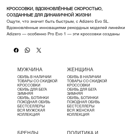
Γ
КРОССОВКИ, ВДОХНОВЛЁННЫЕ СКОРОСТЬЮ,
СОЗДАННЫЕ ДЛЯ ДИНАМИЧНОЙ ЖИЗНИ
Ощути, что значит быть быстрым, с Adizero Evo SL.
Вдохновлённые инновациями рекордных моделей линейки
Adizero — особенно Pro Evo 1 — эти кроссовки созданы
как для бега, так и для активной повседневной жизни.
Технологии Adizero сочетаются с дерзким гоночным
дизайном, воплощая эволюцию скорости во всём. В
подошве расположен амортизирующий слой пены
LIGHTSTRIKE PRO, обеспечивающий комфорт, мягкость и
МУЖЧИНА
ЖЕНЩИНА
максимальный возврат энергии.
ОБУВЬ В НАЛИЧИИ
ОБУВЬ В НАЛИЧИИ
Детали
ТОВАРЫ СО СКИДКОЙ
ТОВАРЫ СО СКИДКОЙ
Стандартная посадка
КРОССОВКИ
КРОССОВКИ
ОБУВЬ ДЛЯ БЕГА
ОБУВЬ ДЛЯ БЕГА
Шнуровка
ЗИМНЯЯ
ЗИМНЯЯ
Верх из синтетики и текстиля
ОБУВЬ, БОТИНКИ
ОБУВЬ, БОТИНКИ
ПОХОДНАЯ ОБУВЬ
ПОХОДНАЯ ОБУВЬ
Текстильная подкладка
БЕСТСЕЛЛЕРЫ
БЕСТСЕЛЛЕРЫ
Вставка в передней части подошвы: Continental™
ВСЯ МУЖСКАЯ
ВСЯ ЖЕНСКАЯ
КОЛЛЕКЦИЯ
КОЛЛЕКЦИЯ
Rubber (Conti Winter)
Задняя часть подошвы: CL Rubber (прозрачная резина)
Средний вес: 224 ± 9 г (размер UK 8.5)
БРЕНДЫ
ПОЛИТИКА И