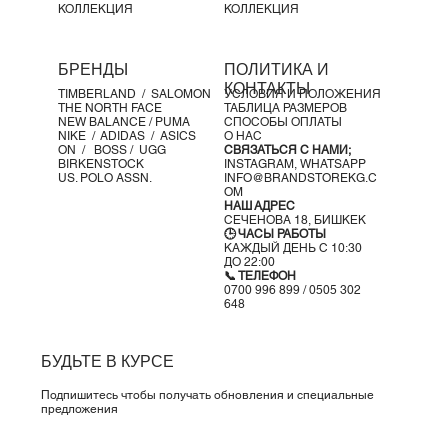
КОЛЛЕКЦИЯ
КОЛЛЕКЦИЯ
БРЕНДЫ
ПОЛИТИКА И
КОНТАКТЫ
TIMBERLAND /
SALOMON
УСЛОВИЯ И ПОЛОЖЕНИЯ
THE NORTH FACE
ТАБЛИЦА РАЗМЕРОВ
NEW BALANCE /
PUMA
СПОСОБЫ ОПЛАТЫ
NIKE /
ADIDAS /
ASICS
О НАС
ON
/
BOSS
/ UGG
СВЯЗАТЬСЯ С НАМИ;
BIRKENSTOCK
INSTAGRAM,
WHATSAPP
US. POLO ASSN.
INFO@BRANDSTOREKG.C
OM
НАШ АДРЕС
СЕЧЕНОВА 18, БИШКЕК
🕒 ЧАСЫ РАБОТЫ
КАЖДЫЙ ДЕНЬ С 10:30
ДО 22:00
📞 ТЕЛЕФОН
0700 996 899 / 0505 302
648
БУДЬТЕ В КУРСЕ
Подпишитесь чтобы получать обновления и специальные
предложения