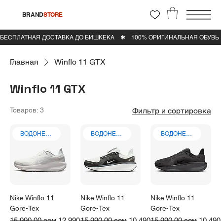
BRAND
STORE
Главная
Winflo 11 GTX
Winflo 11 GTX
Товаров: 3
Фильтр и сортировка
ВОДОНЕПРОНИЦАЕМЫЕ
ВОДОНЕПРОНИЦАЕМЫЕ
ВОДОНЕПРОНИЦАЕМЫЕ
Nike Winflo 11
Nike Winflo 11
Nike Winflo 11
Gore-Tex
Gore-Tex
Gore-Tex
Обычная цена
Цена со скидкой
Обычная цена
Цена со скидкой
Обычная цена
Цена 
15 990,00 сом
12 990,00 сом
15 990,00 сом
10 490,00 сом
15 990,00 сом
10 490