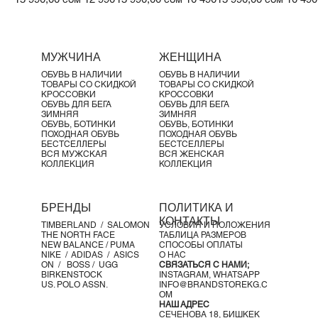
Γ
МУЖЧИНА
ЖЕНЩИНА
ОБУВЬ В НАЛИЧИИ
ОБУВЬ В НАЛИЧИИ
ТОВАРЫ СО СКИДКОЙ
ТОВАРЫ СО СКИДКОЙ
КРОССОВКИ
КРОССОВКИ
ОБУВЬ ДЛЯ БЕГА
ОБУВЬ ДЛЯ БЕГА
ЗИМНЯЯ
ЗИМНЯЯ
ОБУВЬ, БОТИНКИ
ОБУВЬ, БОТИНКИ
ПОХОДНАЯ ОБУВЬ
ПОХОДНАЯ ОБУВЬ
БЕСТСЕЛЛЕРЫ
БЕСТСЕЛЛЕРЫ
ВСЯ МУЖСКАЯ
ВСЯ ЖЕНСКАЯ
КОЛЛЕКЦИЯ
КОЛЛЕКЦИЯ
БРЕНДЫ
ПОЛИТИКА И
КОНТАКТЫ
TIMBERLAND /
SALOMON
УСЛОВИЯ И ПОЛОЖЕНИЯ
THE NORTH FACE
ТАБЛИЦА РАЗМЕРОВ
NEW BALANCE /
PUMA
СПОСОБЫ ОПЛАТЫ
NIKE /
ADIDAS /
ASICS
О НАС
ON
/
BOSS
/ UGG
СВЯЗАТЬСЯ С НАМИ;
BIRKENSTOCK
INSTAGRAM,
WHATSAPP
US. POLO ASSN.
INFO@BRANDSTOREKG.C
OM
НАШ АДРЕС
СЕЧЕНОВА 18, БИШКЕК