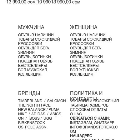
Обычная цена
Цена со скидкой
Цена
13 990,00 сом
10 990,00 сом
13 990,00 сом
МУЖЧИНА
ЖЕНЩИНА
ОБУВЬ В НАЛИЧИИ
ОБУВЬ В НАЛИЧИИ
ТОВАРЫ СО СКИДКОЙ
ТОВАРЫ СО СКИДКОЙ
КРОССОВКИ
КРОССОВКИ
ОБУВЬ ДЛЯ БЕГА
ОБУВЬ ДЛЯ БЕГА
ЗИМНЯЯ
ЗИМНЯЯ
ОБУВЬ, БОТИНКИ
ОБУВЬ, БОТИНКИ
ПОХОДНАЯ ОБУВЬ
ПОХОДНАЯ ОБУВЬ
БЕСТСЕЛЛЕРЫ
БЕСТСЕЛЛЕРЫ
ВСЯ МУЖСКАЯ
ВСЯ ЖЕНСКАЯ
КОЛЛЕКЦИЯ
КОЛЛЕКЦИЯ
БРЕНДЫ
ПОЛИТИКА И
КОНТАКТЫ
TIMBERLAND /
SALOMON
УСЛОВИЯ И ПОЛОЖЕНИЯ
THE NORTH FACE
ТАБЛИЦА РАЗМЕРОВ
NEW BALANCE /
PUMA
СПОСОБЫ ОПЛАТЫ
NIKE /
ADIDAS /
ASICS
О НАС
ON
/
BOSS
/ UGG
СВЯЗАТЬСЯ С НАМИ;
BIRKENSTOCK
INSTAGRAM,
WHATSAPP
US. POLO ASSN.
INFO@BRANDSTOREKG.C
OM
НАШ АДРЕС