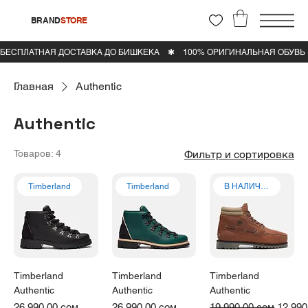
BRAND
STORE
Главная
Authentic
Authentic
Товаров: 4
Фильтр и сортировка
Timberland
Timberland
В НАЛИЧИИ
Timberland
Timberland
Timberland
Authentic
Authentic
Authentic
Цена
Цена
Обычная цена
Цена 
26 990,00 сом
26 990,00 сом
19 990,00 сом
12 990