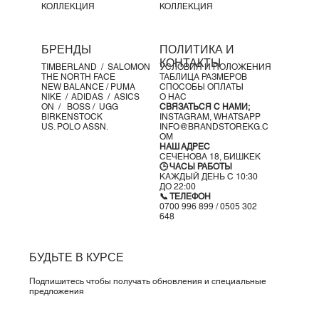
КОЛЛЕКЦИЯ
КОЛЛЕКЦИЯ
БРЕНДЫ
ПОЛИТИКА И
КОНТАКТЫ
TIMBERLAND /
SALOMON
УСЛОВИЯ И ПОЛОЖЕНИЯ
THE NORTH FACE
ТАБЛИЦА РАЗМЕРОВ
NEW BALANCE /
PUMA
СПОСОБЫ ОПЛАТЫ
NIKE /
ADIDAS /
ASICS
О НАС
ON
/
BOSS
/ UGG
СВЯЗАТЬСЯ С НАМИ;
BIRKENSTOCK
INSTAGRAM,
WHATSAPP
US. POLO ASSN.
INFO@BRANDSTOREKG.C
OM
НАШ АДРЕС
СЕЧЕНОВА 18, БИШКЕК
🕒 ЧАСЫ РАБОТЫ
КАЖДЫЙ ДЕНЬ С 10:30
ДО 22:00
📞 ТЕЛЕФОН
0700 996 899 / 0505 302
648
БУДЬТЕ В КУРСЕ
Подпишитесь чтобы получать обновления и специальные
предложения