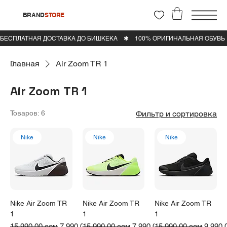
BRAND
STORE
Главная
Air Zoom TR 1
Air Zoom TR 1
Товаров: 6
Фильтр и сортировка
Nike
Nike
Nike
Nike Air Zoom TR
Nike Air Zoom TR
Nike Air Zoom TR
1
1
1
Обычная цена
Цена со скидкой
Обычная цена
Цена со скидкой
Обычная цена
Цена 
15 990,00 сом
7 990,00 сом
15 990,00 сом
7 990,00 сом
15 990,00 сом
9 990,