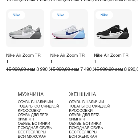
Γ
Nike
Nike
Nike
Nike Air Zoom TR
Nike Air Zoom TR
Nike Air Zoom TR
1
1
1
Обычная цена
Цена со скидкой
Обычная цена
Цена со скидкой
Обычная цена
Цена 
15 990,00 сом
8 990,00 сом
15 990,00 сом
7 490,00 сом
15 990,00 сом
8 990,
МУЖЧИНА
ЖЕНЩИНА
ОБУВЬ В НАЛИЧИИ
ОБУВЬ В НАЛИЧИИ
ТОВАРЫ СО СКИДКОЙ
ТОВАРЫ СО СКИДКОЙ
КРОССОВКИ
КРОССОВКИ
ОБУВЬ ДЛЯ БЕГА
ОБУВЬ ДЛЯ БЕГА
ЗИМНЯЯ
ЗИМНЯЯ
ОБУВЬ, БОТИНКИ
ОБУВЬ, БОТИНКИ
ПОХОДНАЯ ОБУВЬ
ПОХОДНАЯ ОБУВЬ
БЕСТСЕЛЛЕРЫ
БЕСТСЕЛЛЕРЫ
ВСЯ МУЖСКАЯ
ВСЯ ЖЕНСКАЯ