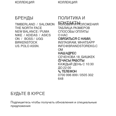
КОЛЛЕКЦИЯ
КОЛЛЕКЦИЯ
БРЕНДЫ
ПОЛИТИКА И
КОНТАКТЫ
TIMBERLAND /
SALOMON
УСЛОВИЯ И ПОЛОЖЕНИЯ
THE NORTH FACE
ТАБЛИЦА РАЗМЕРОВ
NEW BALANCE /
PUMA
СПОСОБЫ ОПЛАТЫ
NIKE /
ADIDAS /
ASICS
О НАС
ON
/
BOSS
/ UGG
СВЯЗАТЬСЯ С НАМИ;
BIRKENSTOCK
INSTAGRAM,
WHATSAPP
US. POLO ASSN.
INFO@BRANDSTOREKG.C
OM
НАШ АДРЕС
СЕЧЕНОВА 18, БИШКЕК
🕒 ЧАСЫ РАБОТЫ
КАЖДЫЙ ДЕНЬ С 10:30
ДО 22:00
📞 ТЕЛЕФОН
0700 996 899 / 0505 302
648
БУДЬТЕ В КУРСЕ
Подпишитесь чтобы получать обновления и специальные
предложения