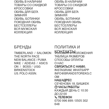
ОБУВЬ В НАЛИЧИИ
ОБУВЬ В НАЛИЧИИ
ТОВАРЫ СО СКИДКОЙ
ТОВАРЫ СО СКИДКОЙ
КРОССОВКИ
КРОССОВКИ
ОБУВЬ ДЛЯ БЕГА
ОБУВЬ ДЛЯ БЕГА
ЗИМНЯЯ
ЗИМНЯЯ
ОБУВЬ, БОТИНКИ
ОБУВЬ, БОТИНКИ
ПОХОДНАЯ ОБУВЬ
ПОХОДНАЯ ОБУВЬ
БЕСТСЕЛЛЕРЫ
БЕСТСЕЛЛЕРЫ
ВСЯ МУЖСКАЯ
ВСЯ ЖЕНСКАЯ
КОЛЛЕКЦИЯ
КОЛЛЕКЦИЯ
БРЕНДЫ
ПОЛИТИКА И
КОНТАКТЫ
TIMBERLAND /
SALOMON
УСЛОВИЯ И ПОЛОЖЕНИЯ
THE NORTH FACE
ТАБЛИЦА РАЗМЕРОВ
NEW BALANCE /
PUMA
СПОСОБЫ ОПЛАТЫ
NIKE /
ADIDAS /
ASICS
О НАС
ON
/
BOSS
/ UGG
СВЯЗАТЬСЯ С НАМИ;
BIRKENSTOCK
INSTAGRAM,
WHATSAPP
US. POLO ASSN.
INFO@BRANDSTOREKG.C
OM
НАШ АДРЕС
СЕЧЕНОВА 18, БИШКЕК
🕒 ЧАСЫ РАБОТЫ
КАЖДЫЙ ДЕНЬ С 10:30
ДО 22:00
📞 ТЕЛЕФОН
0700 996 899 / 0505 302
648