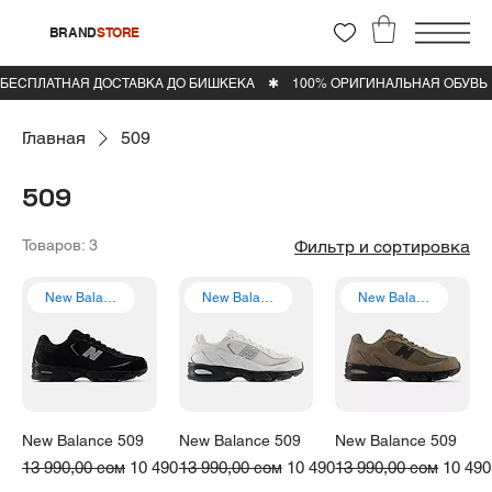
BRAND
STORE
Главная
509
509
Товаров: 3
Фильтр и сортировка
New Balance
New Balance
New Balance
New Balance 509
New Balance 509
New Balance 509
Обычная цена
Цена со скидкой
Обычная цена
Цена со скидкой
Обычная цена
Цена 
13 990,00 сом
10 490,00 сом
13 990,00 сом
10 490,00 сом
13 990,00 сом
10 490