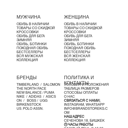
Γ
МУЖЧИНА
ЖЕНЩИНА
ОБУВЬ В НАЛИЧИИ
ОБУВЬ В НАЛИЧИИ
ТОВАРЫ СО СКИДКОЙ
ТОВАРЫ СО СКИДКОЙ
КРОССОВКИ
КРОССОВКИ
ОБУВЬ ДЛЯ БЕГА
ОБУВЬ ДЛЯ БЕГА
ЗИМНЯЯ
ЗИМНЯЯ
ОБУВЬ, БОТИНКИ
ОБУВЬ, БОТИНКИ
ПОХОДНАЯ ОБУВЬ
ПОХОДНАЯ ОБУВЬ
БЕСТСЕЛЛЕРЫ
БЕСТСЕЛЛЕРЫ
ВСЯ МУЖСКАЯ
ВСЯ ЖЕНСКАЯ
КОЛЛЕКЦИЯ
КОЛЛЕКЦИЯ
БРЕНДЫ
ПОЛИТИКА И
КОНТАКТЫ
TIMBERLAND /
SALOMON
УСЛОВИЯ И ПОЛОЖЕНИЯ
THE NORTH FACE
ТАБЛИЦА РАЗМЕРОВ
NEW BALANCE /
PUMA
СПОСОБЫ ОПЛАТЫ
NIKE /
ADIDAS /
ASICS
О НАС
ON
/
BOSS
/ UGG
СВЯЗАТЬСЯ С НАМИ;
BIRKENSTOCK
INSTAGRAM,
WHATSAPP
US. POLO ASSN.
INFO@BRANDSTOREKG.C
OM
НАШ АДРЕС
СЕЧЕНОВА 18, БИШКЕК
🕒 ЧАСЫ РАБОТЫ